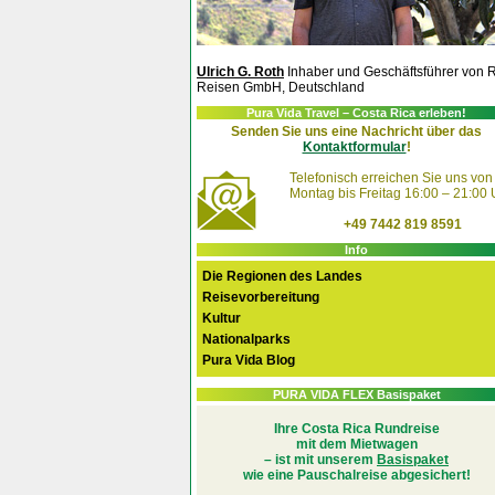
Ulrich G. Roth
Inhaber und Geschäftsführer von 
Reisen GmbH, Deutschland
Pura Vida Travel – Costa Rica erleben!
Senden Sie uns eine Nachricht über das
Kontaktformular
!
Telefonisch erreichen Sie uns von
Montag bis Freitag 16:00 – 21:00 
+49 7442 819 8591
Info
Die Regionen des Landes
Reisevorbereitung
Kultur
Nationalparks
Pura Vida Blog
PURA VIDA FLEX Basispaket
Ihre Costa Rica Rundreise
mit dem Mietwagen
– ist mit unserem
Basispaket
wie eine Pauschalreise abgesichert!