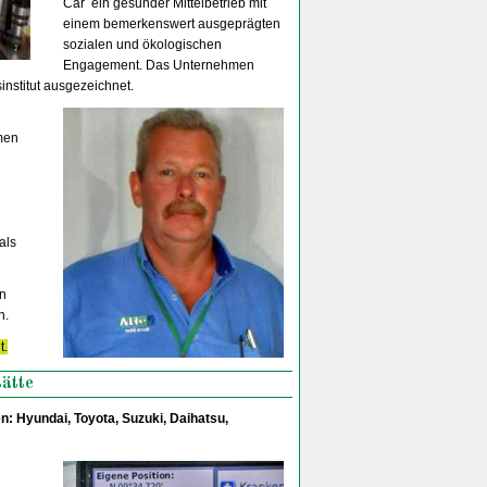
Car ein gesunder Mittelbetrieb mit
einem bemerkenswert ausgeprägten
sozialen und ökologischen
Engagement. Das Unternehmen
institut ausgezeichnet.
men
als
in
n.
t.
tätte
n: Hyundai, Toyota, Suzuki, Daihatsu,