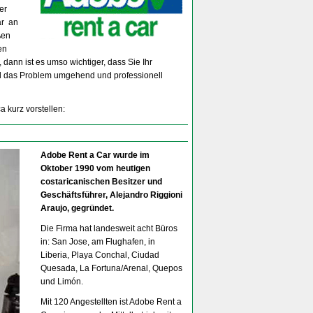
er
ar an
ßen
en
 dann ist es umso wichtiger, dass Sie Ihr
nd das Problem umgehend und professionell
 kurz vorstellen:
Adobe Rent a Car wurde im
Oktober 1990 vom heutigen
costaricanischen Besitzer und
Geschäftsführer, Alejandro Riggioni
Araujo, gegründet.
Die Firma hat landesweit acht Büros
in: San Jose, am Flughafen, in
Liberia, Playa Conchal, Ciudad
Quesada, La Fortuna/Arenal, Quepos
und Limón.
Mit 120 Angestellten ist Adobe Rent a