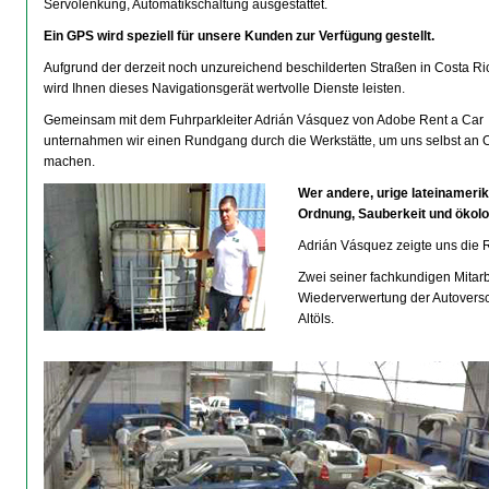
Servolenkung, Automatikschaltung ausgestattet.
Ein GPS wird speziell für unsere Kunden zur Verfügung gestellt.
Aufgrund der derzeit noch unzureichend beschilderten Straßen in Costa Ri
wird Ihnen dieses Navigationsgerät wertvolle Dienste leisten.
Gemeinsam mit dem Fuhrparkleiter Adrián Vásquez von Adobe Rent a Car
unternahmen wir einen Rundgang durch die Werkstätte, um uns selbst an Ort
machen.
Wer andere, urige lateinamerik
Ordnung, Sauberkeit und ökolo
Adrián Vásquez zeigte uns die R
Zwei seiner fachkundigen Mitar
Wiederverwertung der Autoversc
Altöls.