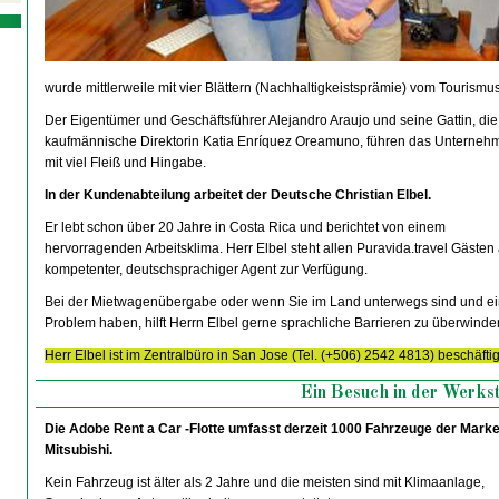
wurde mittlerweile mit vier Blättern (Nachhaltigkeistsprämie) vom Tourismus
Der Eigentümer und Geschäftsführer Alejandro Araujo und seine Gattin, die
kaufmännische Direktorin Katia Enríquez Oreamuno, führen das Unterneh
mit viel Fleiß und Hingabe.
In der Kundenabteilung arbeitet der Deutsche Christian Elbel.
Er lebt schon über 20 Jahre in Costa Rica und berichtet von einem
hervorragenden Arbeitsklima. Herr Elbel steht allen Puravida.travel Gästen 
kompetenter, deutschsprachiger Agent zur Verfügung.
Bei der Mietwagenübergabe oder wenn Sie im Land unterwegs sind und e
Problem haben, hilft Herrn Elbel gerne sprachliche Barrieren zu überwinde
Herr Elbel ist im Zentralbüro in San Jose (Tel. (+506) 2542 4813) beschäftig
Ein Besuch in der Werks
Die Adobe Rent a Car -Flotte umfasst derzeit 1000 Fahrzeuge der Marke
Mitsubishi.
Kein Fahrzeug ist älter als 2 Jahre und die meisten sind mit Klimaanlage,