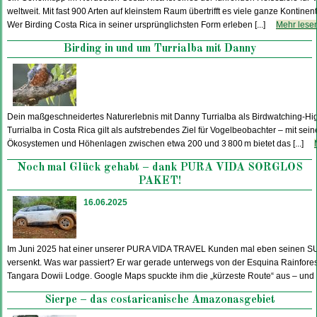
weltweit. Mit fast 900 Arten auf kleinstem Raum übertrifft es viele ganze Kontinent
Wer Birding Costa Rica in seiner ursprünglichsten Form erleben [...]
Mehr lesen
Birding in und um Turrialba mit Danny
Dein maßgeschneidertes Naturerlebnis mit Danny Turrialba als Birdwatching-Hi
Turrialba in Costa Rica gilt als aufstrebendes Ziel für Vogelbeobachter – mit seine
Ökosystemen und Höhenlagen zwischen etwa 200 und 3 800 m bietet das [...]
Noch mal Glück gehabt – dank PURA VIDA SORGLOS
PAKET!
16.06.2025
Im Juni 2025 hat einer unserer PURA VIDA TRAVEL Kunden mal eben seinen 
versenkt. Was war passiert? Er war gerade unterwegs von der Esquina Rainfore
Tangara Dowii Lodge. Google Maps spuckte ihm die „kürzeste Route“ aus – und [
Sierpe – das costaricanische Amazonasgebiet