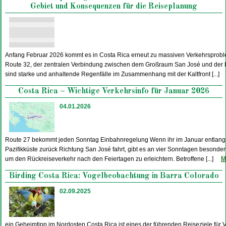
Gebiet und Konsequenzen für die Reiseplanung
Anfang Februar 2026 kommt es in Costa Rica erneut zu massiven Verkehrsprobl
Route 32, der zentralen Verbindung zwischen dem Großraum San José und der K
sind starke und anhaltende Regenfälle im Zusammenhang mit der Kaltfront [...]
Costa Rica – Wichtige Verkehrsinfo für Januar 2026
04.01.2026
Route 27 bekommt jeden Sonntag Einbahnregelung Wenn ihr im Januar entlang 
Pazifikküste zurück Richtung San José fahrt, gibt es an vier Sonntagen besonde
um den Rückreiseverkehr nach den Feiertagen zu erleichtern. Betroffene [...]
M
Birding Costa Rica: Vogelbeobachtung in Barra Colorado
02.09.2025
ein Geheimtipp im Nordosten Costa Rica ist eines der führenden Reiseziele für