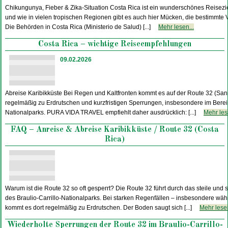
Chikungunya, Fieber & Zika-Situation Costa Rica ist ein wunderschönes Reisezie
und wie in vielen tropischen Regionen gibt es auch hier Mücken, die bestimmte 
Die Behörden in Costa Rica (Ministerio de Salud) [...]
Mehr lesen...
Costa Rica – wichtige Reiseempfehlungen
09.02.2026
Abreise Karibikküste Bei Regen und Kaltfronten kommt es auf der Route 32 (San 
regelmäßig zu Erdrutschen und kurzfristigen Sperrungen, insbesondere im Bereic
Nationalparks. PURA VIDA TRAVEL empfiehlt daher ausdrücklich: [...]
Mehr les
FAQ – Anreise & Abreise Karibikküste / Route 32 (Costa
Rica)
Warum ist die Route 32 so oft gesperrt? Die Route 32 führt durch das steile und 
des Braulio-Carrillo-Nationalparks. Bei starken Regenfällen – insbesondere wäh
kommt es dort regelmäßig zu Erdrutschen. Der Boden saugt sich [...]
Mehr lesen
Wiederholte Sperrungen der Route 32 im Braulio-Carrillo-