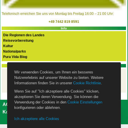
Telefonisch erreichen Sie uns von Montag bis Freitag 16:00 – 21:00 Uhr:
+49 7442 819 8591
Info
Die Regionen des Landes
Reisevorbereitung
Kultur
Nationalparks
Pura Vida Blog
PURA VIDA FLEX Basispaket
Wir verwenden Cookies, um Ihnen ein besseres
Ihre Costa Rica Rundreise
Nutzererlebnis auf unserer Website zu bieten. Weitere
mit dem Mietwagen
– ist mit unserem
Basispaket
Informationen finden Sie in unserer
Cookie Richtlinie
.
wie eine Pauschalreise abgesichert!
Wenn Sie auf "Ich akzeptiere alle Cookies" klicken,
akzeptieren Sie deren Verwendung. Sie können die
Verwendung der Cookies in den
Cookie Einstellungen
AGB
Impressum
Datenschutzerklärung
konfigurieren oder ablehnen.
Kontakt
Über uns
Cookie Einstellungen
Ich akzeptiere alle Cookies