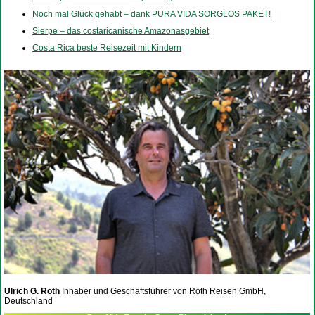
Noch mal Glück gehabt – dank PURA VIDA SORGLOS PAKET!
Sierpe – das costaricanische Amazonasgebiet
Costa Rica beste Reisezeit mit Kindern
Ulrich G. Roth
Inhaber und Geschäftsführer von Roth Reisen GmbH,
Deutschland