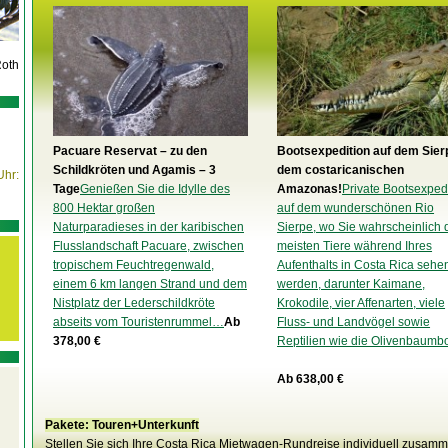
Roth
Pacuare Reservat – zu den
Bootsexpedition auf dem Sier
Schildkröten und Agamis – 3
dem costaricanischen
Uhr:
Tage
Genießen Sie die Idylle des
Amazonas!
Private Bootsexped
800 Hektar großen
auf dem wunderschönen Rio
Naturparadieses in der karibischen
Sierpe, wo Sie wahrscheinlich 
Flusslandschaft Pacuare, zwischen
meisten Tiere während Ihres
tropischem Feuchtregenwald,
Aufenthalts in Costa Rica sehe
einem 6 km langen Strand und dem
werden, darunter Kaimane,
Nistplatz der Lederschildkröte
Krokodile, vier Affenarten, viele
abseits vom Touristenrummel…
Ab
Fluss- und Landvögel sowie
378,00 €
Reptilien wie die Olivenbaum
Ab 638,00 €
Pakete: Touren+Unterkunft
Stellen Sie sich Ihre Costa Rica Mietwagen-Rundreise individuell zusam