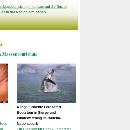
Sie begeben sich gemeinsam auf die Suche
es in der Region gibt, sehen.
n
m Massentourismus
n
4 Tage 3 Nächte Fotosafari
Bootstour in Sierpe und
Whalewatching im Ballena-
lisse
Nationalpark
ta
Ein Highlight für Hobby-Fotografen