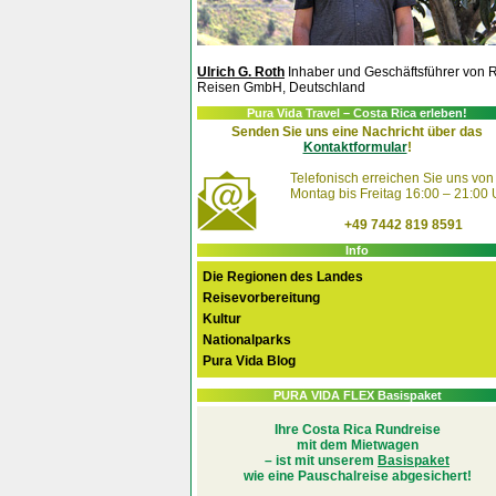
Ulrich G. Roth
Inhaber und Geschäftsführer von 
Reisen GmbH, Deutschland
Pura Vida Travel – Costa Rica erleben!
Senden Sie uns eine Nachricht über das
Kontaktformular
!
Telefonisch erreichen Sie uns von
Montag bis Freitag 16:00 – 21:00 
+49 7442 819 8591
Info
Die Regionen des Landes
Reisevorbereitung
Kultur
Nationalparks
Pura Vida Blog
PURA VIDA FLEX Basispaket
Ihre Costa Rica Rundreise
mit dem Mietwagen
– ist mit unserem
Basispaket
wie eine Pauschalreise abgesichert!