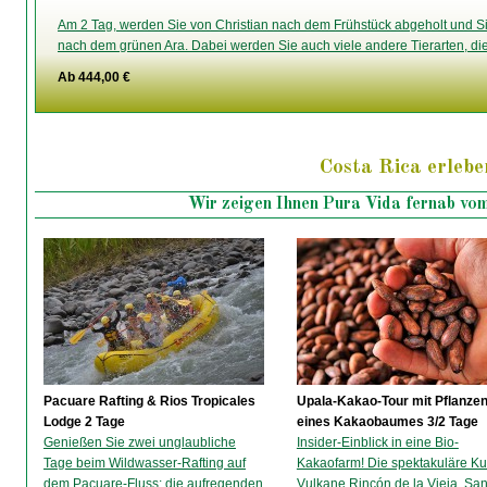
Am 2 Tag, werden Sie von Christian nach dem Frühstück abgeholt und 
nach dem grünen Ara. Dabei werden Sie auch viele andere Tierarten, die 
Ab 444,00 €
Costa Rica erlebe
Wir zeigen Ihnen Pura Vida fernab vo
Pacuare Rafting & Rios Tropicales
Upala-Kakao-Tour mit Pflanze
Lodge 2 Tage
eines Kakaobaumes 3/2 Tage
Genießen Sie zwei unglaubliche
Insider-Einblick in eine Bio-
Tage beim Wildwasser-Rafting auf
Kakaofarm! Die spektakuläre Ku
dem Pacuare-Fluss: die aufregenden
Vulkane Rincón de la Vieja, San