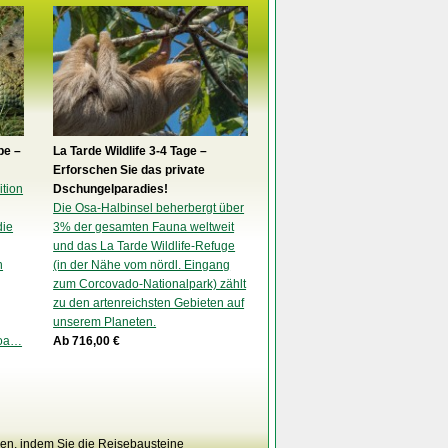
pe –
La Tarde Wildlife 3-4 Tage –
Erforschen Sie das private
ition
Dschungelparadies!
Die Osa-Halbinsel beherbergt über
die
3% der gesamten Fauna weltweit
und das La Tarde Wildlife-Refuge
n
(in der Nähe vom nördl. Eingang
zum Corcovado-Nationalpark) zählt
zu den artenreichsten Gebieten auf
unserem Planeten.
boa…
Ab 716,00 €
men, indem Sie die Reisebausteine