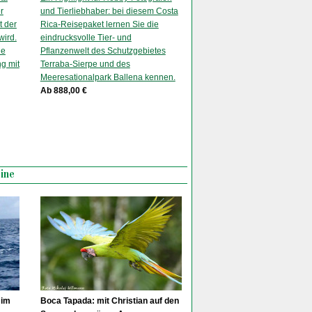
r
und Tierliebhaber: bei diesem Costa
t der
Rica-Reisepaket lernen Sie die
wird.
eindrucksvolle Tier- und
le
Pflanzenwelt des Schutzgebietes
g mit
Terraba-Sierpe und des
Meeresationalpark Ballena kennen.
Ab 888,00 €
ine
 im
Boca Tapada: mit Christian auf den