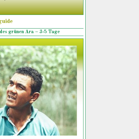
tguide
 des grünen Ara – 3-5 Tage