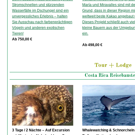
Stromschnellen und stürzenden
María und Miravalles sind mit de
Wasserfälle im Dschungel sind ein
Grund, dass in dieser Region mi
unvergessliches Erlebnis – halten
weltweit beste Kakao angebaut 
Sie Ausschau nach farbenprächtigen
Dieses Projekt schließt auch vie
Vögeln und anderen exotischen
kleine Bauern aus der Umgebun
Tieren!
ein.
Ab 750,00 €
Ab 498,00 €
Tour + Lodge
Costa Rica Reisebauste
3 Tage / 2 Nächte – Auf Excursion
Whalewatching & Schnorcheln