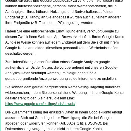
Google AdWords und Google DoubleClick zu verknüpfen. Auf diese Weise
können interessenbezogene, personalisierte Werbebotschaften, die in
Abhängigkeit Ihres früheren Nutzungs- und Surfverhaltens auf einem
Endgerät (z.B. Handy) an Sie angepasst wurden auch auf einem anderen
Ihrer Endgeräte (z.B. Tablet oder PC) angezeigt werden.
Haben Sie eine entsprechende Einwilligung erteilt, verknüpft Google zu
diesem Zweck Ihren Web- und App-Browserverlauf mit Ihrem Google-Konto.
Auf diese Weise können auf jedem Endgerät auf dem Sie sich mit Ihrem
Google-Konto anmelden, dieselben personalisierten Werbebotschaften
geschaltet werden.
Zur Unterstützung dieser Funktion erfasst Google Analytics google-
authentifizierte IDs der Nutzer, die vorübergehend mit unseren Google-
Analytics-Daten verknüpft werden, um Zielgruppen für die
geräteübergreifende Anzeigenwerbung zu definieren und zu erstellen.
Sie können dem geräteübergreifenden Remarketing/Targeting dauerhaft
widersprechen, indem Sie personalisierte Werbung in Ihrem Google-Konto
deaktivieren; folgen Sie hierzu diesem Link:
https://www.google.com/settings/ads/onweb/
.
Die Zusammenfassung der erfassten Daten in Ihrem Google-Konto erfolgt
ausschließlich auf Grundlage Ihrer Einwilligung, die Sie bei Google
abgeben oder widerrufen können (Art. 6 Abs. 1 lit. a DSGVO). Bei
Datenerfassungsvorgängen, die nicht in Ihrem Google-Konto