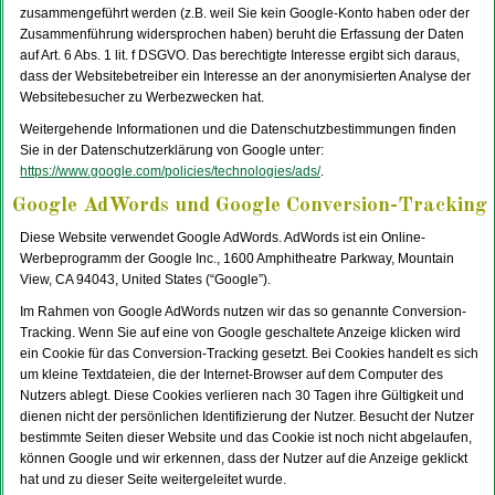
zusammengeführt werden (z.B. weil Sie kein Google-Konto haben oder der
Zusammenführung widersprochen haben) beruht die Erfassung der Daten
auf Art. 6 Abs. 1 lit. f DSGVO. Das berechtigte Interesse ergibt sich daraus,
dass der Websitebetreiber ein Interesse an der anonymisierten Analyse der
Websitebesucher zu Werbezwecken hat.
Weitergehende Informationen und die Datenschutzbestimmungen finden
Sie in der Datenschutzerklärung von Google unter:
https://www.google.com/policies/technologies/ads/
.
Google AdWords und Google Conversion-Tracking
Diese Website verwendet Google AdWords. AdWords ist ein Online-
Werbeprogramm der Google Inc., 1600 Amphitheatre Parkway, Mountain
View, CA 94043, United States (“Google”).
Im Rahmen von Google AdWords nutzen wir das so genannte Conversion-
Tracking. Wenn Sie auf eine von Google geschaltete Anzeige klicken wird
ein Cookie für das Conversion-Tracking gesetzt. Bei Cookies handelt es sich
um kleine Textdateien, die der Internet-Browser auf dem Computer des
Nutzers ablegt. Diese Cookies verlieren nach 30 Tagen ihre Gültigkeit und
dienen nicht der persönlichen Identifizierung der Nutzer. Besucht der Nutzer
bestimmte Seiten dieser Website und das Cookie ist noch nicht abgelaufen,
können Google und wir erkennen, dass der Nutzer auf die Anzeige geklickt
hat und zu dieser Seite weitergeleitet wurde.