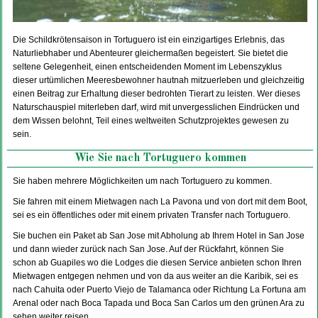
Die Schildkrötensaison in Tortuguero ist ein einzigartiges Erlebnis, das
Naturliebhaber und Abenteurer gleichermaßen begeistert. Sie bietet die
seltene Gelegenheit, einen entscheidenden Moment im Lebenszyklus
dieser urtümlichen Meeresbewohner hautnah mitzuerleben und gleichzeitig
einen Beitrag zur Erhaltung dieser bedrohten Tierart zu leisten. Wer dieses
Naturschauspiel miterleben darf, wird mit unvergesslichen Eindrücken und
dem Wissen belohnt, Teil eines weltweiten Schutzprojektes gewesen zu
sein.
Wie Sie nach Tortuguero kommen
Sie haben mehrere Möglichkeiten um nach Tortuguero zu kommen.
Sie fahren mit einem Mietwagen nach La Pavona und von dort mit dem Boot,
sei es ein öffentliches oder mit einem privaten Transfer nach Tortuguero.
Sie buchen ein Paket ab San Jose mit Abholung ab Ihrem Hotel in San Jose
und dann wieder zurück nach San Jose. Auf der Rückfahrt, können Sie
schon ab Guapiles wo die Lodges die diesen Service anbieten schon Ihren
Mietwagen entgegen nehmen und von da aus weiter an die Karibik, sei es
nach Cahuita oder Puerto Viejo de Talamanca oder Richtung La Fortuna am
Arenal oder nach Boca Tapada und Boca San Carlos um den grünen Ara zu
sehen weiter reisen.