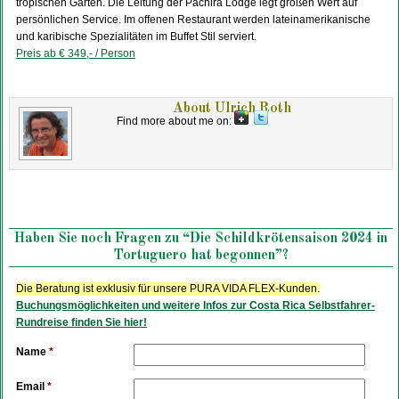
tropischen Garten. Die Leitung der Pachira Lodge legt großen Wert auf
persönlichen Service. Im offenen Restaurant werden lateinamerikanische
und karibische Spezialitäten im Buffet Stil serviert.
Preis ab € 349,- / Person
About
Ulrich Roth
Find more about me on:
Haben Sie noch Fragen zu “Die Schildkrötensaison 2024 in
Tortuguero hat begonnen”?
Die Beratung ist exklusiv für unsere PURA VIDA FLEX-Kunden.
Buchungsmöglichkeiten und weitere Infos zur Costa Rica Selbstfahrer-
Rundreise finden Sie hier!
Name
*
Email
*