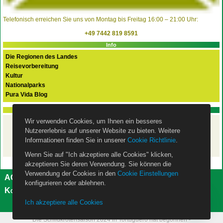
Telefonisch erreichen Sie uns von Montag bis Freitag 16:00 – 21:00 Uhr:
+49 7442 819 8591
Info
Die Regionen des Landes
Reisevorbereitung
Kultur
Nationalparks
Pura Vida Blog
PURA VIDA FLEX Basispaket
Wir verwenden Cookies, um Ihnen ein besseres
Ihre Costa Rica Rundreise
Nutzererlebnis auf unserer Website zu bieten. Weitere
mit dem Mietwagen
– ist mit unserem
Basispaket
Informationen finden Sie in unserer
Cookie Richtlinie
.
wie eine Pauschalreise abgesichert!
Wenn Sie auf "Ich akzeptiere alle Cookies" klicken,
akzeptieren Sie deren Verwendung. Sie können die
Verwendung der Cookies in den
Cookie Einstellungen
AGB
Impressum
Datenschutzerklärung
konfigurieren oder ablehnen.
Kontakt
Über uns
Cookie Einstellungen
Ich akzeptiere alle Cookies
Die Schildkrötensaison 2024 in Tortuguero hat begonnen -