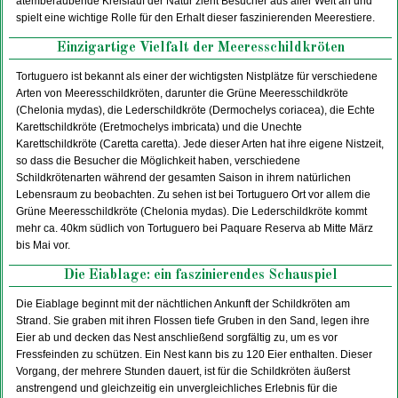
atemberaubende Kreislauf der Natur zieht Besucher aus aller Welt an und
spielt eine wichtige Rolle für den Erhalt dieser faszinierenden Meerestiere.
Einzigartige Vielfalt der Meeresschildkröten
Tortuguero ist bekannt als einer der wichtigsten Nistplätze für verschiedene
Arten von Meeresschildkröten, darunter die Grüne Meeresschildkröte
(Chelonia mydas), die Lederschildkröte (Dermochelys coriacea), die Echte
Karettschildkröte (Eretmochelys imbricata) und die Unechte
Karettschildkröte (Caretta caretta). Jede dieser Arten hat ihre eigene Nistzeit,
so dass die Besucher die Möglichkeit haben, verschiedene
Schildkrötenarten während der gesamten Saison in ihrem natürlichen
Lebensraum zu beobachten. Zu sehen ist bei Tortuguero Ort vor allem die
Grüne Meeresschildkröte (Chelonia mydas). Die Lederschildkröte kommt
mehr ca. 40km südlich von Tortuguero bei Paquare Reserva ab Mitte März
bis Mai vor.
Die Eiablage: ein faszinierendes Schauspiel
Die Eiablage beginnt mit der nächtlichen Ankunft der Schildkröten am
Strand. Sie graben mit ihren Flossen tiefe Gruben in den Sand, legen ihre
Eier ab und decken das Nest anschließend sorgfältig zu, um es vor
Fressfeinden zu schützen. Ein Nest kann bis zu 120 Eier enthalten. Dieser
Vorgang, der mehrere Stunden dauert, ist für die Schildkröten äußerst
anstrengend und gleichzeitig ein unvergleichliches Erlebnis für die