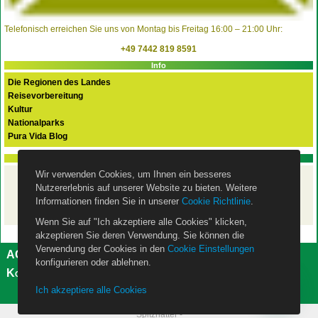
Telefonisch erreichen Sie uns von Montag bis Freitag 16:00 – 21:00 Uhr:
+49 7442 819 8591
Info
Die Regionen des Landes
Reisevorbereitung
Kultur
Nationalparks
Pura Vida Blog
PURA VIDA FLEX Basispaket
Wir verwenden Cookies, um Ihnen ein besseres
Ihre Costa Rica Rundreise
Nutzererlebnis auf unserer Website zu bieten. Weitere
mit dem Mietwagen
– ist mit unserem
Basispaket
Informationen finden Sie in unserer
Cookie Richtlinie
.
wie eine Pauschalreise abgesichert!
Wenn Sie auf "Ich akzeptiere alle Cookies" klicken,
akzeptieren Sie deren Verwendung. Sie können die
Verwendung der Cookies in den
Cookie Einstellungen
AGB
Impressum
Datenschutzerklärung
konfigurieren oder ablehnen.
Kontakt
Über uns
Cookie Einstellungen
Ich akzeptiere alle Cookies
Spitznatter -