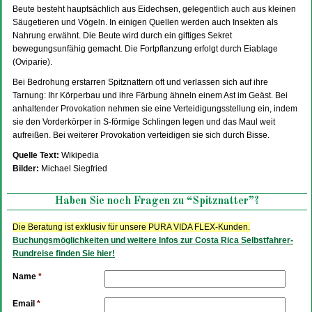
Beute besteht hauptsächlich aus Eidechsen, gelegentlich auch aus kleinen
Säugetieren und Vögeln. In einigen Quellen werden auch Insekten als
Nahrung erwähnt. Die Beute wird durch ein giftiges Sekret
bewegungsunfähig gemacht. Die Fortpflanzung erfolgt durch Eiablage
(Oviparie).
Bei Bedrohung erstarren Spitznattern oft und verlassen sich auf ihre
Tarnung: Ihr Körperbau und ihre Färbung ähneln einem Ast im Geäst. Bei
anhaltender Provokation nehmen sie eine Verteidigungsstellung ein, indem
sie den Vorderkörper in S-förmige Schlingen legen und das Maul weit
aufreißen. Bei weiterer Provokation verteidigen sie sich durch Bisse.
Quelle Text:
Wikipedia
Bilder:
Michael Siegfried
Haben Sie noch Fragen zu “Spitznatter”?
Die Beratung ist exklusiv für unsere PURA VIDA FLEX-Kunden.
Buchungsmöglichkeiten und weitere Infos zur Costa Rica Selbstfahrer-
Rundreise finden Sie hier!
Name
*
Email
*