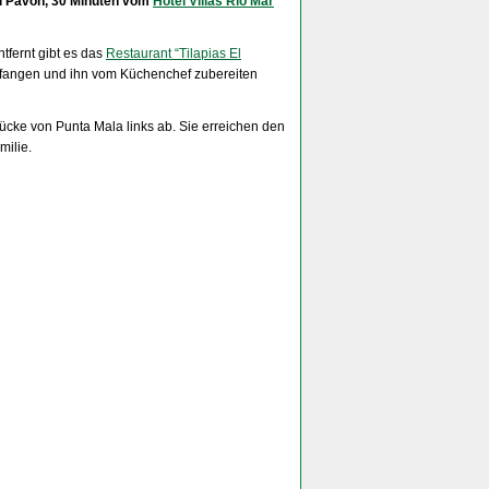
 El Pavón, 30 Minuten vom
Hotel Villas Río Mar
tfernt gibt es das
Restaurant “Tilapias El
ch fangen und ihn vom Küchenchef zubereiten
ücke von Punta Mala links ab. Sie erreichen den
milie.