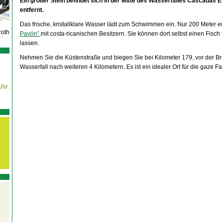
Ein großer Stein befindet sich in der Mitte des Wasserfalles Cascadas
entfernt.
Das frische, kristallklare Wasser lädt zum Schwimmen ein. Nur 200 Meter en
Roth
Pavón”
mit costa-ricanischen Besitzern. Sie können dort selbst einen Fis
lassen.
Nehmen Sie die Küstenstraße und biegen Sie bei Kilometer 179, vor der Br
Wasserfall nach weiteren 4 Kilometern. Es ist ein idealer Ort für die gaze Fa
Uhr: