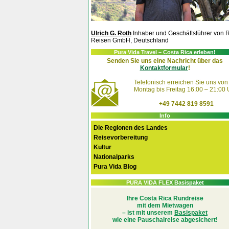
Ulrich G. Roth
Inhaber und Geschäftsführer von 
Reisen GmbH, Deutschland
Pura Vida Travel – Costa Rica erleben!
Senden Sie uns eine Nachricht über das
Kontaktformular
!
Telefonisch erreichen Sie uns von
Montag bis Freitag 16:00 – 21:00 
+49 7442 819 8591
Info
Die Regionen des Landes
Reisevorbereitung
Kultur
Nationalparks
Pura Vida Blog
PURA VIDA FLEX Basispaket
Ihre Costa Rica Rundreise
mit dem Mietwagen
– ist mit unserem
Basispaket
wie eine Pauschalreise abgesichert!