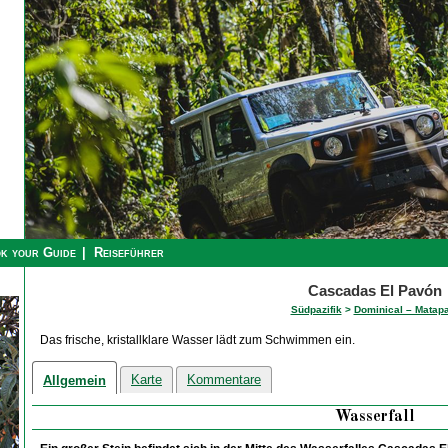
k your Guide
Reiseführer
Cascadas El Pavón
Südpazifik
>
Dominical – Matapa
Das frische, kristallklare Wasser lädt zum Schwimmen ein.
Karte
Kommentare
Allgemein
Wasserfall