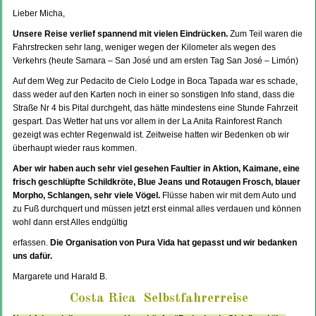
Lieber Micha,
Unsere Reise verlief spannend mit vielen Eindrücken.
Zum Teil waren die
Fahrstrecken sehr lang, weniger wegen der Kilometer als wegen des
Verkehrs (heute Samara – San José und am ersten Tag San José – Limón)
Auf dem Weg zur Pedacito de Cielo Lodge in Boca Tapada war es schade,
dass weder auf den Karten noch in einer so sonstigen Info stand, dass die
Straße Nr 4 bis Pital durchgeht, das hätte mindestens eine Stunde Fahrzeit
gespart. Das Wetter hat uns vor allem in der La Anita Rainforest Ranch
gezeigt was echter Regenwald ist. Zeitweise hatten wir Bedenken ob wir
überhaupt wieder raus kommen.
Aber wir haben auch sehr viel gesehen Faultier in Aktion, Kaimane, eine
frisch geschlüpfte Schildkröte, Blue Jeans und Rotaugen Frosch, blauer
Morpho, Schlangen, sehr viele Vögel.
Flüsse haben wir mit dem Auto und
zu Fuß durchquert und müssen jetzt erst einmal alles verdauen und können
wohl dann erst Alles endgültig
erfassen.
Die Organisation von Pura Vida hat gepasst und wir bedanken
uns dafür.
Margarete und Harald B.
Costa Rica Selbstfahrerreise