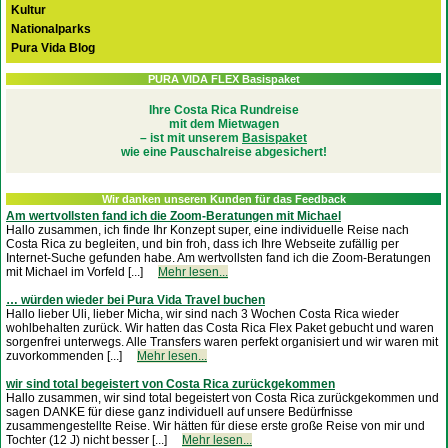
Kultur
Nationalparks
Pura Vida Blog
PURA VIDA FLEX Basispaket
Ihre Costa Rica Rundreise
mit dem Mietwagen
– ist mit unserem
Basispaket
wie eine Pauschalreise abgesichert!
Wir danken unseren Kunden für das Feedback
Am wertvollsten fand ich die Zoom-Beratungen mit Michael
Hallo zusammen, ich finde Ihr Konzept super, eine individuelle Reise nach
Costa Rica zu begleiten, und bin froh, dass ich Ihre Webseite zufällig per
Internet-Suche gefunden habe. Am wertvollsten fand ich die Zoom-Beratungen
mit Michael im Vorfeld [...]
Mehr lesen...
… würden wieder bei Pura Vida Travel buchen
Hallo lieber Uli, lieber Micha, wir sind nach 3 Wochen Costa Rica wieder
wohlbehalten zurück. Wir hatten das Costa Rica Flex Paket gebucht und waren
sorgenfrei unterwegs. Alle Transfers waren perfekt organisiert und wir waren mit
zuvorkommenden [...]
Mehr lesen...
wir sind total begeistert von Costa Rica zurückgekommen
Hallo zusammen, wir sind total begeistert von Costa Rica zurückgekommen und
sagen DANKE für diese ganz individuell auf unsere Bedürfnisse
zusammengestellte Reise. Wir hätten für diese erste große Reise von mir und
Tochter (12 J) nicht besser [...]
Mehr lesen...