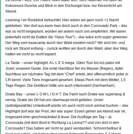
La Leona – kurz: Ein Traum. Alles super dort. Sehr naturnah mit open air
Kokosnuss-Dusche und Blick in den Dschungel bzw. nur Kerzenlicht am
Abend.
Learning / im Rückblick betrachtet: Hier wären wir gern noch +1 Nacht
geblieben. Von dort aus kann man doch auch in den Corcovado Park – das
war so nicht eingeplant, würden wir jedem nach uns empfehlen. Wir waren
jedenfalls nicht da (hatten die “Haus-Tour”) – das wäre echt super gewesen.
Der Weg vom basecamp durch den Wald existiert noch? Wir sind hin- und
rück am Strand entlang – zurück wollten wir durch den Wald, aber den Weg
hatten wir nicht so recht kapiert.
La Tarde – unser highlight. A L L E S mega. 10km Tour bis los patos mit
Josef, unserem Guide. Die erste Nachttour fiel ins Wasser (Regen), dafür
Nachttour am nächsten Tag mit dem “Chef” erlebt, den offensichtlich jeder in
CR kennt. Viele Tiere insgesamt gesehen. Etwas Pech mit dem Wetter, 1,5
Tage Regen. Die Goldtour hätte uns auch interessiert (harrharrharr).
Drake Bay – unser L O W L I G H T. Die Fahrt nach Drake war superlang &
nervig. Drake als Ort hat uns überhaupt nicht gefallen. Unser
(selbstgewählte) Unterkunft würde ich auch nicht noch einmal buchen – das
Highlight dort war der Pool, der war super. Essen gehen am Abend war ok,
insgesamt eher geschmacksfad & teuer. Die Ausflüge am Tag – a)
Corcovada (mit dem Boot in Richtung La Leona?? und von dort in den
Corcovado? Das haben wir nicht so ganz verstanden. Schnorcheltour &