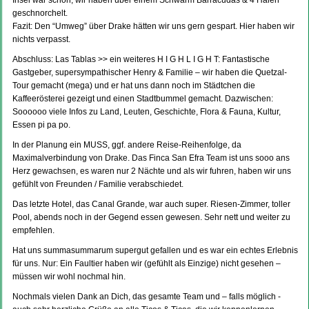
Insel war schön, wir haben über einem Schwarm Barracudas & 4 Haien
geschnorchelt.
Fazit: Den “Umweg” über Drake hätten wir uns gern gespart. Hier haben wir
nichts verpasst.
Abschluss: Las Tablas >> ein weiteres H I G H L I G H T: Fantastische
Gastgeber, supersympathischer Henry & Familie – wir haben die Quetzal-
Tour gemacht (mega) und er hat uns dann noch im Städtchen die
Kaffeerösterei gezeigt und einen Stadtbummel gemacht. Dazwischen:
Soooooo viele Infos zu Land, Leuten, Geschichte, Flora & Fauna, Kultur,
Essen pi pa po.
In der Planung ein MUSS, ggf. andere Reise-Reihenfolge, da
Maximalverbindung von Drake. Das Finca San Efra Team ist uns sooo ans
Herz gewachsen, es waren nur 2 Nächte und als wir fuhren, haben wir uns
gefühlt von Freunden / Familie verabschiedet.
Das letzte Hotel, das Canal Grande, war auch super. Riesen-Zimmer, toller
Pool, abends noch in der Gegend essen gewesen. Sehr nett und weiter zu
empfehlen.
Hat uns summasummarum supergut gefallen und es war ein echtes Erlebnis
für uns. Nur: Ein Faultier haben wir (gefühlt als Einzige) nicht gesehen –
müssen wir wohl nochmal hin.
Nochmals vielen Dank an Dich, das gesamte Team und – falls möglich -