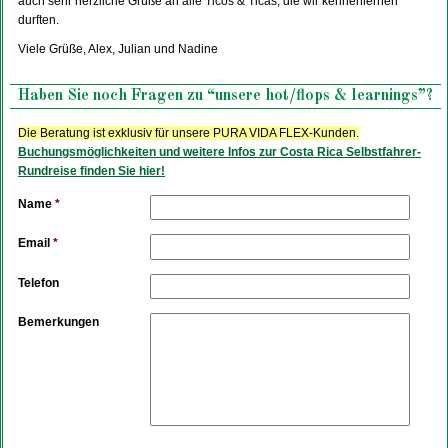
auch sehr herzliche Grüße an alle Ticos & Ticas, die wir kennenlernen
durften.
Viele Grüße, Alex, Julian und Nadine
Haben Sie noch Fragen zu “unsere hot/flops & learnings”?
Die Beratung ist exklusiv für unsere PURA VIDA FLEX-Kunden.
Buchungsmöglichkeiten und weitere Infos zur Costa Rica Selbstfahrer-
Rundreise finden Sie hier!
Name
*
Email
*
Telefon
Bemerkungen