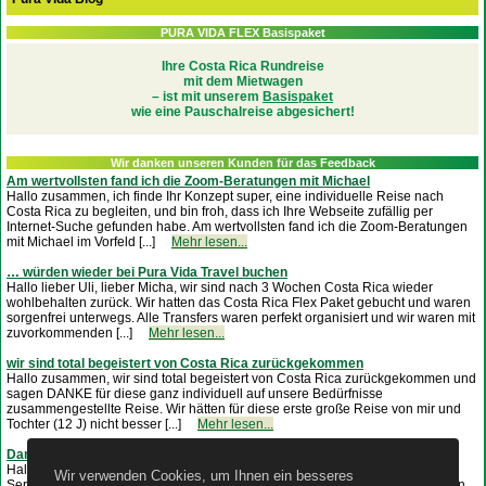
PURA VIDA FLEX Basispaket
Ihre Costa Rica Rundreise
mit dem Mietwagen
– ist mit unserem
Basispaket
wie eine Pauschalreise abgesichert!
Wir danken unseren Kunden für das Feedback
Am wertvollsten fand ich die Zoom-Beratungen mit Michael
Hallo zusammen, ich finde Ihr Konzept super, eine individuelle Reise nach
Costa Rica zu begleiten, und bin froh, dass ich Ihre Webseite zufällig per
Internet-Suche gefunden habe. Am wertvollsten fand ich die Zoom-Beratungen
mit Michael im Vorfeld [...]
Mehr lesen...
… würden wieder bei Pura Vida Travel buchen
Hallo lieber Uli, lieber Micha, wir sind nach 3 Wochen Costa Rica wieder
wohlbehalten zurück. Wir hatten das Costa Rica Flex Paket gebucht und waren
sorgenfrei unterwegs. Alle Transfers waren perfekt organisiert und wir waren mit
zuvorkommenden [...]
Mehr lesen...
wir sind total begeistert von Costa Rica zurückgekommen
Hallo zusammen, wir sind total begeistert von Costa Rica zurückgekommen und
sagen DANKE für diese ganz individuell auf unsere Bedürfnisse
zusammengestellte Reise. Wir hätten für diese erste große Reise von mir und
Tochter (12 J) nicht besser [...]
Mehr lesen...
Dankeschön
Hallo Pura Vida Team, ich will mich ganz herzlich Bedanken für euren tollen
Wir verwenden Cookies, um Ihnen ein besseres
Service. Die gebuchten Transfers haben super geklappt und die Fahrer waren