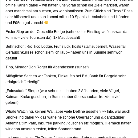
offline Karten dabei – wir hatten uns vorab schon die Ziele markiert, waren
aber manchmal am suchen, wo wir hinmüssen. Zum Glück sind Ticos / Ticas
sehr hilfsbereit und man kommt mit ca 10 Spanisch-Vokabeln und Händen
und Füßen gut zurecht
Erster Stop an der Crocodile Bridge (sehr cooler Einstieg, auf das was da
kommt – viele Touristen da), 1x Maut bezahlt
Sehr schön: Rio Tico Lodge, Frühstück, hosts / staff supernett, Wasserfall
Geräuschkulisse schon ziemlich laut – haben uns in Summe sehr wohl
gefühlt
Tipp, Mirador Don Roger für Abendessen (sunset)
Alltägliche Sachen wir Tanken, Einkaufen bei BM, Bank für Bargeld sehr
erfolgreich “erledigt”
„Fotosafarie“ Sierpe (war sehr nett – haben 2 Affenarten, viele Vögel,
Kaiman, Kroko gesehen, in Summe aber überschaubar, trotzdem viel
gelernt)
Whale Watching, keinen Wal, aber viele Delfine gesehen >> Info, war auch
Snorkeling dabei >> das war eine schöne Überraschung & ganztägiger
Aufenthalt im Park, inkl. free parking / duschen etc möglich. Hiernach hatten
wir dann unseren ersten, fetten Sonnenbrand.