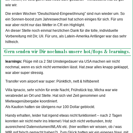
wie wir.
Die ersten Wochen “Deutschland-Eingewöhnung” sind nun wieder um. So
ein Sonnen-boost zum Jahreswechsel hat schon einiges für sich. Für uns
war aber nicht nur das Wetter in CR ein Highlight.
An dieser Stelle noch einmal herzlichen Dank für die tolle, individuelle
Vorbereitung mit Dir, Uli. Für uns, als Latein-Amerika Anfänger war das sehr
hilfreich.
Gern senden wir Dir nochmals unsere hot/flops & learnings.
learnings:
Flüge mit ca 2 Std Umsteigedauer via USA machen wir nicht
nochmal, wenn es sich nicht vermeiden lässt. Hat zwar alles knapp geklappt,
war aber super stressig.
Transfer vom airport war super: Pünktlich, nett & hilfsbereit
Villa Ignacio, sehr schön für erste Nacht, Frühstück top, Micha war wie
verabredet an Ort und Stelle. Hat sich viel Zeit genommen und
Mietwagenübergabe koordiniert.
Als Kaution hatten sie übrigens nur 100 Dollar geblockt.
Handy erhalten, leider hat irgend etwas nicht funktioniert – nach 2 Tagen
konnten wir nicht mehr ins Internet / Hat sich nicht verbunden, trotz
ausreichend Datenvolumen/WLAN etc. (hier wollten wir wissen, ob / was
WIR ggf falsch gemacht haben?). Zum Glück hatten wir ein eigenes Navi, mit