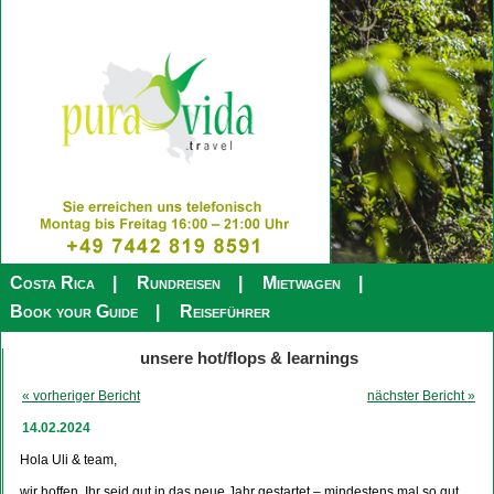
Costa Rica
Rundreisen
Mietwagen
Book your Guide
Reiseführer
unsere hot/flops & learnings
« vorheriger Bericht
nächster Bericht »
14.02.2024
Hola Uli & team,
wir hoffen, Ihr seid gut in das neue Jahr gestartet – mindestens mal so gut