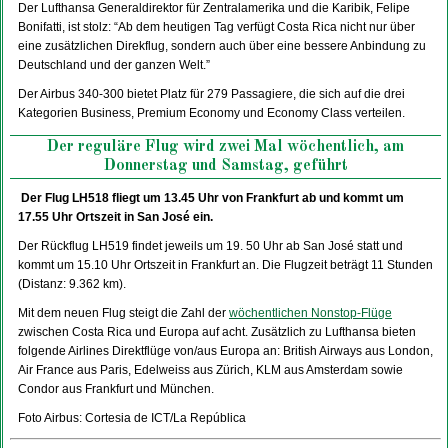
Der Lufthansa Generaldirektor für Zentralamerika und die Karibik, Felipe
Bonifatti, ist stolz: “Ab dem heutigen Tag verfügt Costa Rica nicht nur über
eine zusätzlichen Direkflug, sondern auch über eine bessere Anbindung zu
Deutschland und der ganzen Welt.”
Der Airbus 340-300 bietet Platz für 279 Passagiere, die sich auf die drei
Kategorien Business, Premium Economy und Economy Class verteilen.
Der reguläre Flug wird zwei Mal wöchentlich, am
Donnerstag und Samstag, geführt
Der Flug LH518 fliegt um 13.45 Uhr von Frankfurt ab und kommt um
17.55 Uhr Ortszeit in San José ein.
Der Rückflug LH519 findet jeweils um 19. 50 Uhr ab San José statt und
kommt um 15.10 Uhr Ortszeit in Frankfurt an. Die Flugzeit beträgt 11 Stunden
(Distanz: 9.362 km).
Mit dem neuen Flug steigt die Zahl der
wöchentlichen Nonstop-Flüge
zwischen Costa Rica und Europa auf acht. Zusätzlich zu Lufthansa bieten
folgende Airlines Direktflüge von/aus Europa an: British Airways aus London,
Air France aus Paris, Edelweiss aus Zürich, KLM aus Amsterdam sowie
Condor aus Frankfurt und München.
Foto Airbus: Cortesia de ICT/La República