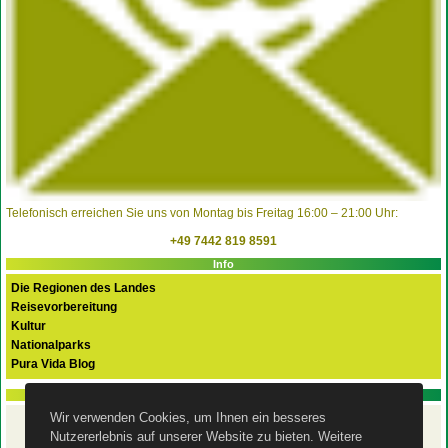
Telefonisch erreichen Sie uns von Montag bis Freitag 16:00 – 21:00 Uhr:
+49 7442 819 8591
Info
Die Regionen des Landes
Reisevorbereitung
Kultur
Nationalparks
Pura Vida Blog
PURA VIDA FLEX Basispaket
Wir verwenden Cookies, um Ihnen ein besseres
Ihre Costa Rica Rundreise
Nutzererlebnis auf unserer Website zu bieten. Weitere
mit dem Mietwagen