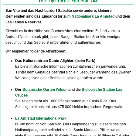
Die Highlights von San Vito
San Vito und das Nachbardorf Sabalito sowie andere, kleinere
Gemeinden sind das Eingangstor zum
Nationalpark La Amistad
und dem
Las Tablas Reservat.
Obwohl es in der Nähe von Buenos Aires eine weitere Zufahrt zum La
Amistad Nationalpark gibt, ist die Ranger Station bei San Vito weniger
besucht und das Gebiet ist unberührter und authentischer.
Wir empfehlen folgende Attraktionen:
Das Kulturzentrum Dante Alighieri (beim Park)
Es bietet historische Informationen zur italienischen Einwanderung.
Hinter dem Gebäude befindet sich ein Jeep, der während des Zweiten
Weltkriegs von einer Bombe in Italien getroffen wurde.
–
Der
Botanische Garten Wilson
und die
Biologische Station Las
Cruces
Sie zeigen mehr als 1000 Pflanzenarten aus Costa Rica. Das
Schutzgebiet besteht aus 475.000 Hektar tropischem Regenwald.
–
La Amistad International Park
60 km nördlich von San Vito. Der Haupteingang zu diesem riesigen
Nationalparkgebiet befindet sich in Santa Maria de Pittier, wo es
viele Wanderwege gibt. Geführte Tagestouren ins El Silencio Tal oder