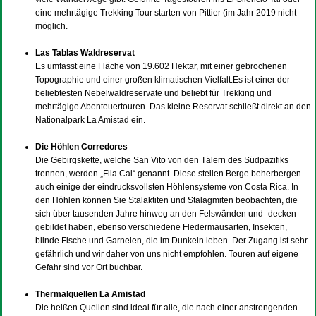
eine mehrtägige Trekking Tour starten von Pittier (im Jahr 2019 nicht
möglich.
–
Las Tablas Waldreservat
Es umfasst eine Fläche von 19.602 Hektar, mit einer gebrochenen
Topographie und einer großen klimatischen Vielfalt.Es ist einer der
beliebtesten Nebelwaldreservate und beliebt für Trekking und
mehrtägige Abenteuertouren. Das kleine Reservat schließt direkt an den
Nationalpark La Amistad ein.
–
Die Höhlen Corredores
Die Gebirgskette, welche San Vito von den Tälern des Südpazifiks
trennen, werden „Fila Cal“ genannt. Diese steilen Berge beherbergen
auch einige der eindrucksvollsten Höhlensysteme von Costa Rica. In
den Höhlen können Sie Stalaktiten und Stalagmiten beobachten, die
sich über tausenden Jahre hinweg an den Felswänden und -decken
gebildet haben, ebenso verschiedene Fledermausarten, Insekten,
blinde Fische und Garnelen, die im Dunkeln leben. Der Zugang ist sehr
gefährlich und wir daher von uns nicht empfohlen. Touren auf eigene
Gefahr sind vor Ort buchbar.
–
Thermalquellen La Amistad
Die heißen Quellen sind ideal für alle, die nach einer anstrengenden