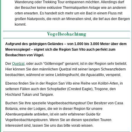
Wanderung oder Trekking Tour entspannen möchten. Allerdings darf
der Besucher keine exklusive Thermalquellen Anlage wie an anderen
orten erwarten. Es handelt sich mehr um ein Bad in einem Fluss mit
großen Naturpools, die reich an Mineralien sind, die tief aus den Bergen
kommt.
Vogelbeobachtung
Aufgrund des gebirgigen Geländes – von 1.000 bis 3.000 Meter über dem
Meeresspiegel – eignet sich die Region San Vito auch perfekt zum
Beobachten von Vögel.
Der
Quetzal
, oder auch “Göttervogel“ genannt, ist in der Region sehr beliebt.
Hier können Sie den männlichen Quetzal mit seiner langen Schwanzfedern
beobachten, während er seine Lieblingsfrucht, die Aguacatillo, verspeist.
Ebenso finden Sie in der Region San Vito eine Reihe von Kolibri-Arten, in
seltenen Fällen auch den Schopfadler (Crested Eagle), Trogone, den
Hochland Tukan und Tangare.
Buchen Sie Ihre spezielle Vogelbeobachtungstour! Der Besitzer von Casa
Botania, eine der Lodges, die wir in dieser Region für unsere
Abenteuerpakete anbieten, ist ein sehr erfahrener Guide für
Vogelbeobachtungstouren. Wenn Sie an diesen speziellen Touren
interessiert sind, lassen Sie uns das bitte vorab wissen.