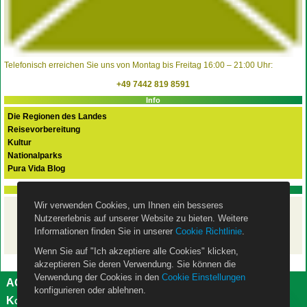
Telefonisch erreichen Sie uns von Montag bis Freitag 16:00 – 21:00 Uhr:
+49 7442 819 8591
Info
Die Regionen des Landes
Reisevorbereitung
Kultur
Nationalparks
Pura Vida Blog
PURA VIDA FLEX Basispaket
Wir verwenden Cookies, um Ihnen ein besseres
Ihre Costa Rica Rundreise
Nutzererlebnis auf unserer Website zu bieten. Weitere
mit dem Mietwagen
– ist mit unserem
Basispaket
Informationen finden Sie in unserer
Cookie Richtlinie
.
wie eine Pauschalreise abgesichert!
Wenn Sie auf "Ich akzeptiere alle Cookies" klicken,
akzeptieren Sie deren Verwendung. Sie können die
Verwendung der Cookies in den
Cookie Einstellungen
AGB
Impressum
Datenschutzerklärung
konfigurieren oder ablehnen.
Kontakt
Über uns
Cookie Einstellungen