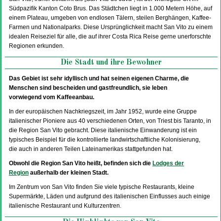
Südpazifik Kanton Coto Brus. Das Städtchen liegt in 1.000 Metern Höhe, auf
einem Plateau, umgeben von endlosen Tälern, steilen Berghängen, Kaffee-
Farmen und Nationalparks. Diese Ursprünglichkeit macht San Vito zu einem
idealen Reiseziel für alle, die auf ihrer Costa Rica Reise gerne unerforschte
Regionen erkunden.
Die Stadt und ihre Bewohner
Das Gebiet ist sehr idyllisch und hat seinen eigenen Charme, die
Menschen sind bescheiden und gastfreundlich, sie leben
vorwiegend vom Kaffeeanbau.
In der europäischen Nachkriegszeit, im Jahr 1952, wurde eine Gruppe
italienischer Pioniere aus 40 verschiedenen Orten, von Triest bis Taranto, in
die Region San Vito gebracht. Diese italienische Einwanderung ist ein
typisches Beispiel für die kontrollierte landwirtschaftliche Kolonisierung,
die auch in anderen Teilen Lateinamerikas stattgefunden hat.
Obwohl die Region San Vito heißt, befinden sich die
Lodges der
Region
außerhalb der kleinen Stadt.
Im Zentrum von San Vito finden Sie viele typische Restaurants, kleine
Supermärkte, Läden und aufgrund des italienischen Einflusses auch einige
italienische Restaurant und Kulturzentren.