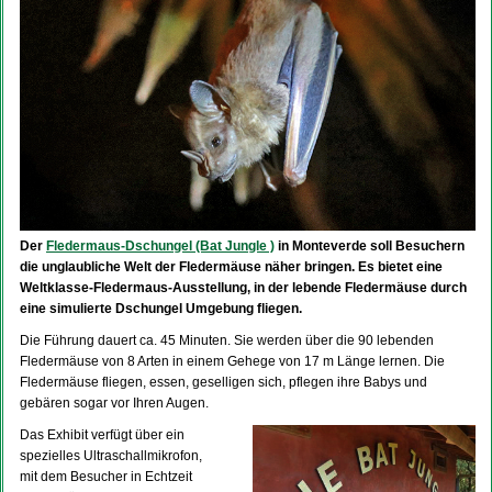
Der
Fledermaus-Dschungel (Bat Jungle )
in Monteverde soll Besuchern
die unglaubliche Welt der Fledermäuse näher bringen. Es bietet eine
Weltklasse-Fledermaus-Ausstellung, in der lebende Fledermäuse durch
eine simulierte Dschungel Umgebung fliegen.
Die Führung dauert ca. 45 Minuten. Sie werden über die 90 lebenden
Fledermäuse von 8 Arten in einem Gehege von 17 m Länge lernen. Die
Fledermäuse fliegen, essen, geselligen sich, pflegen ihre Babys und
gebären sogar vor Ihren Augen.
Das Exhibit verfügt über ein
spezielles Ultraschallmikrofon,
mit dem Besucher in Echtzeit