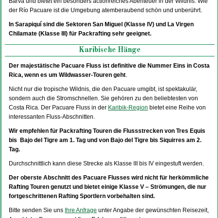
Barva und bietet ein besonders actionreiches Abenteuer in der Wildnis. Wie
der Río Pacuare ist die Umgebung atemberaubend schön und unberührt.
In Sarapiquí sind die Sektoren San Miguel (Klasse IV) und La Virgen
Chilamate (Klasse III) für Packrafting sehr geeignet.
Karibische Hänge
Der majestätische Pacuare Fluss ist definitive die Nummer Eins in Costa
Rica, wenn es um Wildwasser-Touren geht
.
Nicht nur die tropische Wildnis, die den Pacuare umgibt, ist spektakulär,
sondern auch die Stromschnellen. Sie gehören zu den beliebtesten von
Costa Rica. Der Pacuare Fluss in der
Karibik-Region
bietet eine Reihe von
interessanten Fluss-Abschnitten.
Wir empfehlen für Packrafting Touren die Flussstrecken von Tres Equis
bis Bajo del Tigre am 1. Tag und von Bajo del Tigre bis Siquirres am 2.
Tag.
Durchschnittlich kann diese Strecke als Klasse III bis IV eingestuft werden.
Der oberste Abschnitt des Pacuare Flusses wird nicht für herkömmliche
Rafting Touren genutzt und bietet einige Klasse V – Strömungen, die nur
fortgeschrittenen Rafting Sportlern vorbehalten sind.
Bitte senden Sie uns
Ihre Anfrage
unter Angabe der gewünschten Reisezeit,