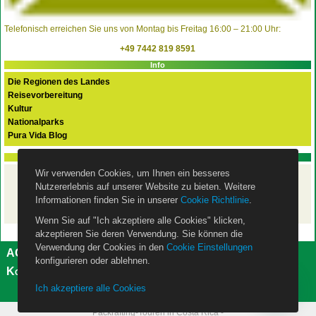
Telefonisch erreichen Sie uns von Montag bis Freitag 16:00 – 21:00 Uhr:
+49 7442 819 8591
Info
Die Regionen des Landes
Reisevorbereitung
Kultur
Nationalparks
Pura Vida Blog
PURA VIDA FLEX Basispaket
Wir verwenden Cookies, um Ihnen ein besseres
Ihre Costa Rica Rundreise
Nutzererlebnis auf unserer Website zu bieten. Weitere
mit dem Mietwagen
– ist mit unserem
Basispaket
Informationen finden Sie in unserer
Cookie Richtlinie
.
wie eine Pauschalreise abgesichert!
Wenn Sie auf "Ich akzeptiere alle Cookies" klicken,
akzeptieren Sie deren Verwendung. Sie können die
Verwendung der Cookies in den
Cookie Einstellungen
AGB
Impressum
Datenschutzerklärung
konfigurieren oder ablehnen.
Kontakt
Über uns
Cookie Einstellungen
Ich akzeptiere alle Cookies
Packrafting-Touren in Costa Rica -