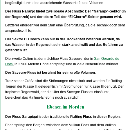
begünstigt durch eine ausreichende Wassertiefe und Volumen.
Der Fluss Naranjo bietet zwei ideale Abschnitte: Der “Naranjo”-Sektor (in
der Regenzeit) und der obere Teil, der “El Chorro”-Sektor genannt wird.
Letzterer erfordert vor dem Start eine Überprüfung, da die Technik doch sehr
anspruchsvoll ist.
Der Sektor
El Chorro kann nur in der Trockenzeit befahren werden, da
das Wasser in der Regenzeit sehr stark anschwillt und das Befahren zu
gefährlich ist.
Die zweite Option ist der mächtige Fluss Savegre, der in
San Gerardo de
Dota
, in 2.900 Metern Höhe entspringt und in viele Nebenflüsse mündet.
Der Savegre-Fluss ist berühmt für sein große Volumen
.
Trotz seiner Größe sind die Strömungen nicht stark und werden für Rafting-
Touren der Klasse II, gelegentlich mit Strömungen für Klasse III genutzt. Der
tropische Regenwald, der die Ufer des Savegre Flusses einsäumt,
bereichert das Rafting-Erlebnis noch zusätzlich.
Ebenen im Norden
Der Fluss Sarapiqui ist der traditionelle Rafting Fluss in dieser Region.
Er entspringt den Bergen zwischen dem Vulkan Poas und dem Vulkan