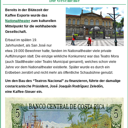
Die Geschichte
Bereits in der Blütezeit der
Kaffee Exporte wurde das
Nationaltheater
zum kulturellen
Mittelpunkt für die wohlhabende
Gesellschaft.
Erbaut im späten 19.
Jahrhundert, als San José nur
etwa 19.000 Bewohner hatte, fanden im Nationaltheater viele private
Aufführungen statt. Die einzige wirkliche Konkurrenz war das Teatro Mora
(auch Stadttheater oder Teatro Municipal genannt), welches schon viele
Jahre vor dem Nationaltheater existierte. Später wurde es durch ein
Erdbeben zerstört und nicht mehr als öffentliche Schaubühne genutzt.
Um den Bau des “Teatros Nacional” zu finanzieren, führte der damalige
costaricanische Präsident, José Joaquín Rodríguez Zeledón,
eine Kaffee-Steuer ein.