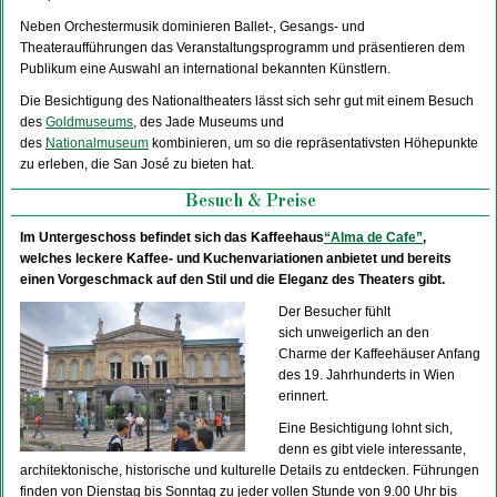
Neben Orchestermusik dominieren Ballet-, Gesangs- und
Theateraufführungen das Veranstaltungsprogramm und präsentieren dem
Publikum eine Auswahl an international bekannten Künstlern.
Die Besichtigung des Nationaltheaters lässt sich sehr gut mit einem Besuch
des
Goldmuseums
, des Jade Museums und
des
Nationalmuseum
kombinieren, um so die repräsentativsten Höhepunkte
zu erleben, die San José zu bieten hat.
Besuch & Preise
Im Untergeschoss befindet sich das Kaffeehaus
“Alma de Cafe”
,
welches leckere Kaffee- und Kuchenvariationen anbietet und bereits
einen Vorgeschmack auf den Stil und die Eleganz des Theaters gibt.
Der Besucher fühlt
sich unweigerlich an den
Charme der Kaffeehäuser Anfang
des 19. Jahrhunderts in Wien
erinnert.
Eine Besichtigung lohnt sich,
denn es gibt viele interessante,
architektonische, historische und kulturelle Details zu entdecken. Führungen
finden von Dienstag bis Sonntag zu jeder vollen Stunde von 9.00 Uhr bis