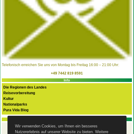
Telefonisch erreichen Sie uns von Montag bis Freitag 16:00 – 21:00 Uhr:
+49 7442 819 8591
Info
Die Regionen des Landes
Reisevorbereitung
Kultur
Nationalparks
Pura Vida Blog
PURA VIDA FLEX Basispaket
Wir verwenden Cookies, um Ihnen ein besseres
Ihre Costa Rica Rundreise
Nutzererlebnis auf unserer Website zu bieten. Weitere
mit dem Mietwagen