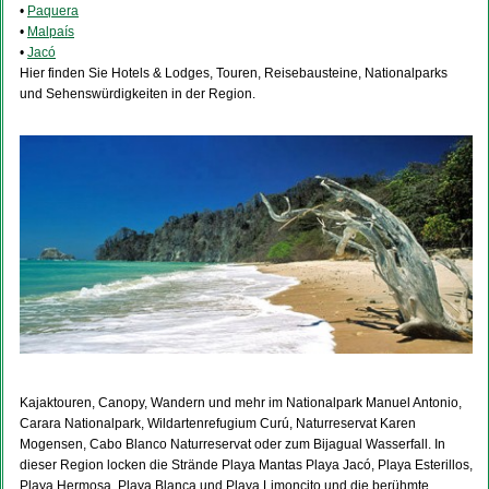
•
Paquera
•
Malpaís
•
Jacó
Hier finden Sie Hotels & Lodges, Touren, Reisebausteine, Nationalparks
und Sehenswürdigkeiten in der Region.
Kajaktouren, Canopy, Wandern und mehr im Nationalpark Manuel Antonio,
Carara Nationalpark, Wildartenrefugium Curú, Naturreservat Karen
Mogensen, Cabo Blanco Naturreservat oder zum Bijagual Wasserfall. In
dieser Region locken die Strände Playa Mantas Playa Jacó, Playa Esterillos,
Playa Hermosa, Playa Blanca und Playa Limoncito und die berühmte