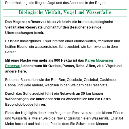
Rinderhaltung, die illegale Jagd und das Abholzen in der Region.
Biologische Vielfalt, Vögel und Wasserfälle
Das Mogensen Reservat bietet vielleicht die breiteste, biologische
Vielfalt aller Reservate und hält für den Besucher so einige
Überraschungen bereit.
Es ist ein immergrünes Juwel inmitten einer endlos weiten, trockenen und
heißen Ebene, ein wasserreiches Schutzgebiet, wie kein zweites in dem
Gebiet.
Mit einer Fläche von mehr als 900 Hektar ist das
Karen Mogensen
Reservat
Lebensraum für Ozelote, Pumas, Rehe, Affen, viele Vögel und
andere Tiere.
Bedrohte Baumarten wie der Ron Ron, Cocobolo, Cristobal, Cachimbo,
Caoba und viele andere, wachsen in den Wäldern des Reservats.
Durch das Schutzgebiet führt ein Netzwerk an 30 km langen
Wanderwegen, die unter anderem zu Wasserfällen und zur Cerro
Escondido Lodge führen
.
Eines der Highlights des Karen Mogensen Reservats sind die klaren Flüsse
und Wasserfälle, wie er „Velo de Novia“ (Brautschleier) Wasserfall. Er ist 84
Meter hoch ist und hat einen Pool in dem Sie Schwimmen können.