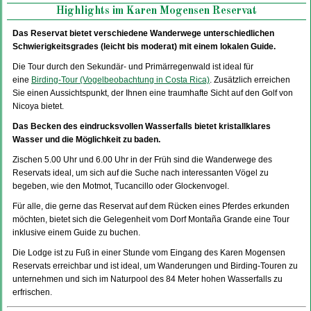
Highlights im Karen Mogensen Reservat
Das Reservat bietet verschiedene Wanderwege unterschiedlichen
Schwierigkeitsgrades (leicht bis moderat) mit einem lokalen Guide.
Die Tour durch den Sekundär- und Primärregenwald ist ideal für
eine
Birding-Tour (Vogelbeobachtung in Costa Rica)
. Zusätzlich erreichen
Sie einen Aussichtspunkt, der Ihnen eine traumhafte Sicht auf den Golf von
Nicoya bietet.
Das Becken des eindrucksvollen Wasserfalls bietet kristallklares
Wasser und die Möglichkeit zu baden.
Zischen 5.00 Uhr und 6.00 Uhr in der Früh sind die Wanderwege des
Reservats ideal, um sich auf die Suche nach interessanten Vögel zu
begeben, wie den Motmot, Tucancillo oder Glockenvogel.
Für alle, die gerne das Reservat auf dem Rücken eines Pferdes erkunden
möchten, bietet sich die Gelegenheit vom Dorf Montaña Grande eine Tour
inklusive einem Guide zu buchen.
Die Lodge ist zu Fuß in einer Stunde vom Eingang des Karen Mogensen
Reservats erreichbar und ist ideal, um Wanderungen und Birding-Touren zu
unternehmen und sich im Naturpool des 84 Meter hohen Wasserfalls zu
erfrischen.