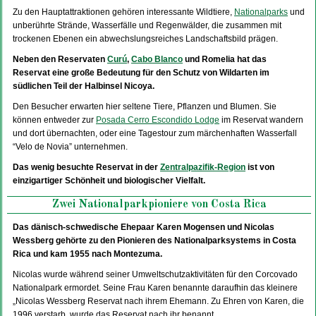
Zu den Hauptattraktionen gehören interessante Wildtiere,
Nationalparks
und
unberührte Strände, Wasserfälle und Regenwälder, die zusammen mit
trockenen Ebenen ein abwechslungsreiches Landschaftsbild prägen.
Neben den Reservaten
Curú
,
Cabo Blanco
und Romelia hat das
Reservat eine große Bedeutung für den Schutz von Wildarten im
südlichen Teil der Halbinsel Nicoya.
Den Besucher erwarten hier seltene Tiere, Pflanzen und Blumen. Sie
können entweder zur
Posada Cerro Escondido Lodge
im Reservat wandern
und dort übernachten, oder eine Tagestour zum märchenhaften Wasserfall
“Velo de Novia” unternehmen.
Das wenig besuchte Reservat in der
Zentralpazifik-Region
ist von
einzigartiger Schönheit und biologischer Vielfalt.
Zwei Nationalparkpioniere von Costa Rica
Das dänisch-schwedische Ehepaar Karen Mogensen und Nicolas
Wessberg gehörte zu den Pionieren des Nationalparksystems in Costa
Rica und kam 1955 nach Montezuma.
Nicolas wurde während seiner Umweltschutzaktivitäten für den Corcovado
Nationalpark ermordet. Seine Frau Karen benannte daraufhin das kleinere
„Nicolas Wessberg Reservat nach ihrem Ehemann. Zu Ehren von Karen, die
1996 verstarb, wurde das Reservat nach ihr benannt.