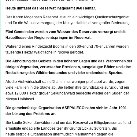
Heute umfasst das Reservat insgesamt 960 Hektar.
Das Karen Mogensen Reservat ist auch ein wichtiges Quellenschutzgebiet
und für die Wasserversorgung der Nicoya Halbinsel von großer Bedeutung.
Fünf Gemeinden werden vom Wasser des Reservats versorgt und die
Hauptflüsse der Region entspringen im Reservat.
Während eines Rinderzucht Booms in den 60-er und 70-er Jahren wurden
tausende Hektar Waldfläche in Nicoya gerodet.
Die Abholzung der Gebiete in den höheren Lagen und das Verbrennen der
übrigen Vegetation, verursachte Erosionen, ausgelaugte Böden und eine
Reduzierung des Wildtierbestandes und vieler endemische Spezies.
Als die Viehwirtschaft schließlich immer weniger profitabel wurde, zogen
viele Familien in die Städte ab. Sie ließen ihre Grundstücke zurück und ein
etwa 12.000 Hektar großer Sekundärwald bedeckte wieder den Süden der
Nicoya Halbinsel.
Die gemeinnützige Organisation ASEPALECO nahm sich im Jahr 1991
der Lösung des Problems an.
Sie kaufte Sekundärwälder rund um das Reservat zu Billigstpreisen auf und
ermutigte engagierte Landbesitzer, ihr Grundstück aufzuforsten. Bis
heute setzt die Organisation unermüdlich Maßnahmen gegen die