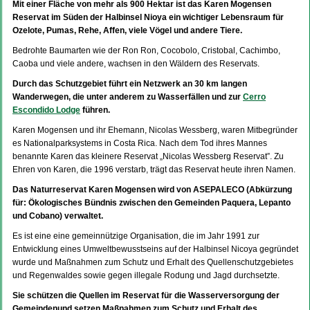
Mit einer Fläche von mehr als 900 Hektar ist das Karen Mogensen
Reservat im Süden der Halbinsel Nioya ein wichtiger Lebensraum für
Ozelote, Pumas, Rehe, Affen, viele Vögel und andere Tiere.
Bedrohte Baumarten wie der Ron Ron, Cocobolo, Cristobal, Cachimbo,
Caoba und viele andere, wachsen in den Wäldern des Reservats.
Durch das Schutzgebiet führt ein Netzwerk an 30 km langen
Wanderwegen, die unter anderem zu Wasserfällen und zur
Cerro
Escondido Lodge
führen.
Karen Mogensen und ihr Ehemann, Nicolas Wessberg, waren Mitbegründer
es Nationalparksystems in Costa Rica. Nach dem Tod ihres Mannes
benannte Karen das kleinere Reservat „Nicolas Wessberg Reservat”. Zu
Ehren von Karen, die 1996 verstarb, trägt das Reservat heute ihren Namen.
Das Naturreservat Karen Mogensen wird von ASEPALECO (Abkürzung
für: Ökologisches Bündnis zwischen den Gemeinden Paquera, Lepanto
und Cobano) verwaltet.
Es ist eine eine gemeinnützige Organisation, die im Jahr 1991 zur
Entwicklung eines Umweltbewusstseins auf der Halbinsel Nicoya gegründet
wurde und Maßnahmen zum Schutz und Erhalt des Quellenschutzgebietes
und Regenwaldes sowie gegen illegale Rodung und Jagd durchsetzte.
Sie schützen die Quellen im Reservat für die Wasserversorgung der
Gemeindenund setzen Maßnahmen zum Schutz und Erhalt des