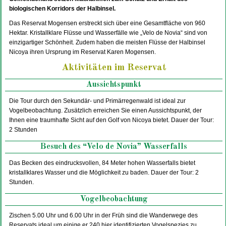
biologischen Korridors der Halbinsel.
Das Reservat Mogensen erstreckt sich über eine Gesamtfläche von 960
Hektar. Kristallklare Flüsse und Wasserfälle wie „Velo de Novia“ sind von
einzigartiger Schönheit. Zudem haben die meisten Flüsse der Halbinsel
Nicoya ihren Ursprung im Reservat Karen Mogensen.
Aktivitäten im Reservat
Aussichtspunkt
Die Tour durch den Sekundär- und Primärregenwald ist ideal zur
Vogelbeobachtung. Zusätzlich erreichen Sie einen Aussichtspunkt, der
Ihnen eine traumhafte Sicht auf den Golf von Nicoya bietet. Dauer der Tour:
2 Stunden
Besuch des “Velo de Novia” Wasserfalls
Das Becken des eindrucksvollen, 84 Meter hohen Wasserfalls bietet
kristallklares Wasser und die Möglichkeit zu baden. Dauer der Tour: 2
Stunden.
Vogelbeobachtung
Zischen 5.00 Uhr und 6.00 Uhr in der Früh sind die Wanderwege des
Reservats ideal um einige er 240 hier identifizierten Vogelspezies zu