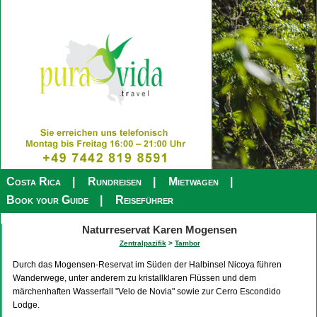
Costa Rica
Rundreisen
Mietwagen
Book your Guide
Reiseführer
Naturreservat Karen Mogensen
Zentralpazifik
>
Tambor
Durch das Mogensen-Reservat im Süden der Halbinsel Nicoya führen
Wanderwege, unter anderem zu kristallklaren Flüssen und dem
märchenhaften Wasserfall "Velo de Novia" sowie zur Cerro Escondido
Lodge.