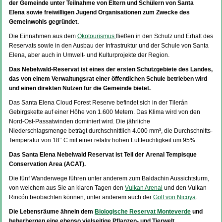
der Gemeinde unter Teilnahme von Eltern und Schülern von Santa
Elena sowie freiwilligen Jugend Organisationen zum Zwecke des
Gemeinwohls gegründet.
Die Einnahmen aus dem
Ökotourismus
fließen in den Schutz und Erhalt des
Reservats sowie in den Ausbau der Infrastruktur und der Schule von Santa
Elena, aber auch in Umwelt- und Kulturprojekte der Region.
Das Nebelwald-Reservat ist eines der ersten Schutzgebiete des Landes,
das von einem Verwaltungsrat einer öffentlichen Schule betrieben wird
und einen direkten Nutzen für die Gemeinde bietet.
Das Santa Elena Cloud Forest Reserve befindet sich in der Tilerán
Gebirgskette auf einer Höhe von 1.600 Metern. Das Klima wird von den
Nord-Ost-Passatwinden dominiert wird. Die jährliche
Niederschlagsmenge beträgt durchschnittlich 4.000 mm³, die Durchschnitts-
Temperatur von 18° C mit einer relativ hohen Luftfeuchtigkeit um 95%.
Das Santa Elena Nebelwald Reservat ist Teil der Arenal Tempisque
Conservation Area (ACAT).
Die fünf Wanderwege führen unter anderem zum Baldachin Aussichtsturm,
von welchem aus Sie an klaren Tagen den
Vulkan Arenal
und den Vulkan
Rincón beobachten können, unter anderem auch der
Golf von Nicoya
.
Die Lebensräume ähneln dem
Biologische Reservat Monteverde
und
beherbergen eine ebenso vielseitige Pflanzen- und Tierwelt.