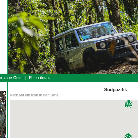
k your Guide
Reiseführer
Südpazifik
Klick auf ein Icon in der Karte!