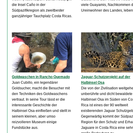
die Insel Caño in der
viele Guayamis, Nachkommen d
Südpazifikregion als zweitbester
Ureinwohner des Landes, leben
ganzjähriger Tauchplatz Costa Ricas.
Goldwaschen in Rancho Quemado
Jaguar-Schutzprojekt auf der
Juan Cubillo, ein legendärer
Halbinsel Osa
Goldsucher, macht die Besucher mit
Die von der Zivilisation weitgeh
den Techniken des Goldwaschens
unberührte und dicht bewaldete
vertraut. In seine Tour lässt er die
Halbinsel Osa im Süden von Co
interessante Geschichte der
Rica ist eines der 90 weltweit
Halbinsel Osa einfließen und stellt in
existierenden Jaguar Schutzgeb
seinem kleinen, aber umso
Gegenwärtig kommt der Südpazi
reizvolleren Museum einige
Region für den Schutz und Erhal
Fundstücke aus.
Jaguare in Costa Rica eine sehr