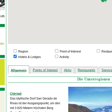
Roth
Uhr:
Region
Point of Interest
Restaur
Hotels & Lodges
Activity
Points of Interest
Aktiv
Restaurants
Servic
Allgemein
Die Unterregionen
Chirripó
Das idyllische Dorf San Gerado de
Rivas ist der Ausgangspunkt, um den
mit 3.820 Metern höchsten Berg