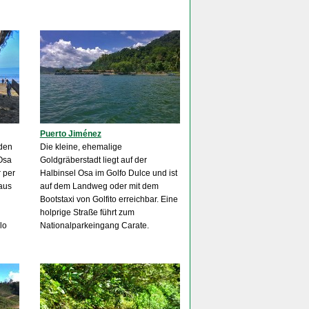
Puerto Jiménez
nden
Die kleine, ehemalige
Osa
Goldgräberstadt liegt auf der
 per
Halbinsel Osa im Golfo Dulce und ist
 aus
auf dem Landweg oder mit dem
Bootstaxi von Golfito erreichbar. Eine
holprige Straße führt zum
lo
Nationalparkeingang Carate.