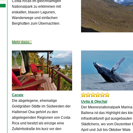
Costa Ricas im gleichnamigen
Nationalpark zu erklimmen mit
eiskalten, blauen Lagunen,
Wanderwege und einfachen
Berghütten zum Übernachten.
Mehr dazu...
Carate
Die abgelegene, ehemalige
Uvita & Ojochal
Goldgräber-Stätte im Südwesten der
Der Meeresnationalpark Marina
Halbinsel Osa gehört zu den
Ballena ist das Highlight des kl
abgelegensten Regionen von Costa
infrastrukturell gut ausgebauten
Rica und besitzt als einzige eine
Städtchens, wo vom Dezember 
Zufahrtsstraße bis kurz vor den
April und Juli bis Oktober Wale