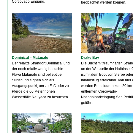
Corcovado Eingang.
beobachtet werden können.
Dominical – Matapalo
Drake Bay
Der relaxte Strandort Dominical und
Die Bucht mit traumhaften Strä
der noch relativ wenig besuchte
an der Westseite der Halbinsel 
Playa Matapalo sind beliebt bei
ist mit dem Boot von Sierpe oder
Surfer und eignen sich als
Inlandsflug erreichbar. Von hier
Ausgangspunkt, um zu Fuß oder zu
werden Bootstouren zum 20 km
Pferde die 60 Meter hohen
entfernten Corcovado-
Wasserfälle Nauyaca zu besuchen.
Nationalparkeingang San Pedril
geführt.