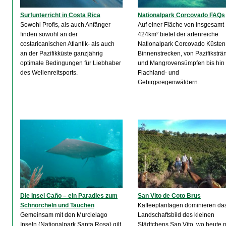
Surfunterricht in Costa Rica
Nationalpark Corcovado FAQs
Sowohl Profis, als auch Anfänger
Auf einer Fläche von insgesamt
finden sowohl an der
424km² bietet der artenreiche
costaricanischen Atlantik- als auch
Nationalpark Corcovado Küsten
an der Pazifikküste ganzjährig
Binnenstrecken, von Pazifikstr
optimale Bedingungen für Liebhaber
und Mangrovensümpfen bis hin
des Wellenreitsports.
Flachland- und
Gebirgsregenwäldern.
Die Insel Caño – ein Paradies zum
San Vito de Coto Brus
Schnorcheln und Tauchen
Kaffeeplantagen dominieren da
Gemeinsam mit den Murcielago
Landschaftsbild des kleinen
Inseln (Nationalpark Santa Rosa) gilt
Städtchens San Vito, wo heute 