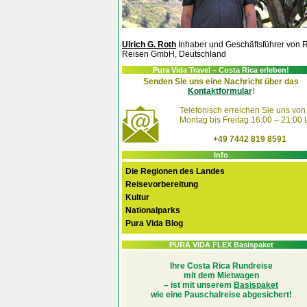
Ulrich G. Roth
Inhaber und Geschäftsführer von 
Reisen GmbH, Deutschland
Pura Vida Travel – Costa Rica erleben!
Senden Sie uns eine Nachricht über das
Kontaktformular
!
Telefonisch erreichen Sie uns von
Montag bis Freitag 16:00 – 21:00 
+49 7442 819 8591
Info
Die Regionen des Landes
Reisevorbereitung
Kultur
Nationalparks
Pura Vida Blog
PURA VIDA FLEX Basispaket
Ihre Costa Rica Rundreise
mit dem Mietwagen
– ist mit unserem
Basispaket
wie eine Pauschalreise abgesichert!