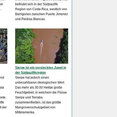
er
befindet sich in der Südpazifik
.
Region von Costa Rica, westlich von
Barrigones zwischen Puerto Jimenez
und Piedras Blancas.
Sierpe ist ein verstecktes Juwel in
der Südpazifikregion
end
Sierpe hat jedoch einen
unbezahlbaren ökologischen Wert:
sta
Das mehr als 30.00 Hektar große
Feuchtgebiet, in welchem die Flüsse
iete.
Sierpe und Terraba
fik
zusammenfließen, ist das größte
t der
Mangrovenschutzgebiet von
Mittelamerika.