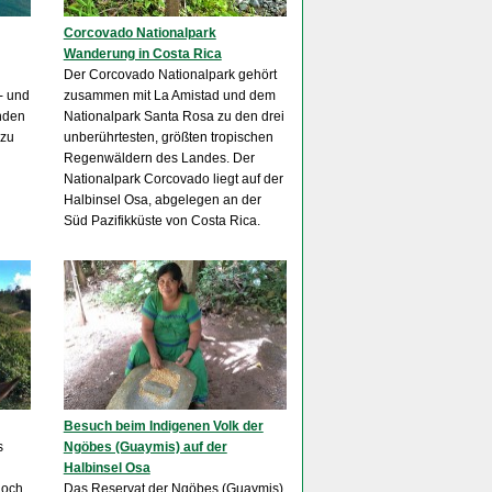
Corcovado Nationalpark
Wanderung in Costa Rica
Der Corcovado Nationalpark gehört
- und
zusammen mit La Amistad und dem
änden
Nationalpark Santa Rosa zu den drei
 zu
unberührtesten, größten tropischen
Regenwäldern des Landes. Der
Nationalpark Corcovado liegt auf der
Halbinsel Osa, abgelegen an der
Süd Pazifikküste von Costa Rica.
Besuch beim Indigenen Volk der
s
Ngöbes (Guaymis) auf der
Halbinsel Osa
noch
Das Reservat der Ngöbes (Guaymis)