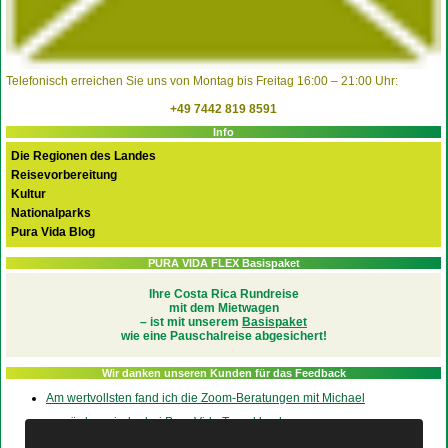
Telefonisch erreichen Sie uns von Montag bis Freitag 16:00 – 21:00 Uhr:
+49 7442 819 8591
Info
Die Regionen des Landes
Reisevorbereitung
Kultur
Nationalparks
Pura Vida Blog
PURA VIDA FLEX Basispaket
Ihre Costa Rica Rundreise
mit dem Mietwagen
– ist mit unserem
Basispaket
wie eine Pauschalreise abgesichert!
Wir danken unseren Kunden für das Feedback
Am wertvollsten fand ich die Zoom-Beratungen mit Michael
… würden wieder bei Pura Vida Travel buchen
wir sind total begeistert von Costa Rica zurückgekommen