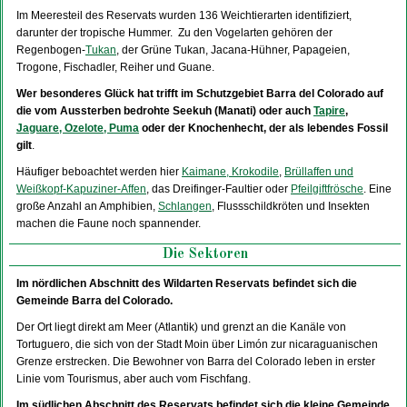
Im Meeresteil des Reservats wurden 136 Weichtierarten identifiziert,
darunter der tropische Hummer. Zu den Vogelarten gehören der
Regenbogen-
Tukan
, der Grüne Tukan, Jacana-Hühner, Papageien,
Trogone, Fischadler, Reiher und Guane.
Wer besonderes Glück hat trifft im Schutzgebiet Barra del Colorado auf
die vom Aussterben bedrohte Seekuh (Manati) oder auch
Tapire
,
Jaguare, Ozelote, Puma
oder der Knochenhecht, der als lebendes Fossil
gilt
.
Häufiger beboachtet werden hier
Kaimane, Krokodile
,
Brüllaffen und
Weißkopf-Kapuziner-Affen
, das Dreifinger-Faultier oder
Pfeilgiftfrösche
. Eine
große Anzahl an Amphibien,
Schlangen
, Flussschildkröten und Insekten
machen die Faune noch spannender.
Die Sektoren
Im nördlichen Abschnitt des Wildarten Reservats befindet sich die
Gemeinde Barra del Colorado.
Der Ort liegt direkt am Meer (Atlantik) und grenzt an die Kanäle von
Tortuguero, die sich von der Stadt Moin über Limón zur nicaraguanischen
Grenze erstrecken. Die Bewohner von Barra del Colorado leben in erster
Linie vom Tourismus, aber auch vom Fischfang.
Im südlichen Abschnitt des Reservats befindet sich die kleine Gemeinde