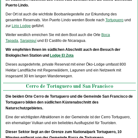
Puerto Lindo.
Der Ort ist auch die wichtiste Bootsanlegestelle zur Erkundung des
gesamten Reservats. Von Puerto Lindo werden Boote nach
Tortuguero
und
zur
Lirio Lodge
geführt.
Weiter westlich erreichen Sie mit dem Boot auch die Orte
Boca
Tapada
,
Sarapiquí
und El Castillo de Nicaragua.
Wir empfehlen Ihnen im südlichen Abschnitt auch den Besuch der
Biologischen Station und
Lodge El Zota
Dieses ausgedehnte, private Reservat mit einer Öko-Lodge umfasst 800
Hektar Landfläche mit Regenwäldern, Lagunen und ein Netzwerk mit
insgesamt 30 km langen Wanderwegen.
Cerro de Tortuguero und San Francisco
Die beiden Orte Cerro de Tortuguero und die Gemeinde San Francisco de
Tortuguero bilden den südlichen Küstenabschnitt des
Naturschutzgebietes.
Eine der wichtigsten Attraktionen in der Gemeinde ist der Cerro Tortuguero,
ein ehemaliger Vulkan und ein beliebtes Ausflugsziel für Touristen.
Dieser Sektor liegt an der Grenze zum Nationalpark Tortuguero, 10
Minuten entfernt von der Gemeinde Barra de Tortuguero.