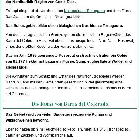
der Nordkaribik-Region von Costa Rica.
Es liegt eingebettet zwischen dem
Nationalpark Tortuguero
und dem Fluss
San Juan, der die Grenze zu Nicaragua bildet.
Das
Schutzgebiet bildet einen biologischen Korridor zu Tortuguero.
Von der nicaraguanischen Grenze gehen die tropischen Regenwälder das
Barra del Colorado Reservat über in das riesige Indian Maiz Natur Reservat,
eines der größten Regenwälder von Zentralamerika.
Das im Jahr 1985 gegründete Reservat erstreckt sich über ein Gebiet
von 81.177 Hektar mit Lagunen, Flüsse, Sümpfe, überflutete Wälder und
kleine Hügel.
Die Aktivitäten zum Schutz und Erhalt des Naturschutzgebietes werden
Hand in Hand mit den Gemeinden gesetzt und bildet gleichzeitig eine
wirtschaftlichen Grundlage für den ländlichen Gemeindetourismus in Barra
del Colorado.
Die Fauna von Barra del Colorado
Das Gebiet wird von vielen Säugetierspezies wie Pumas und
Wildschweinen bewohnt.
Ebenso halten sich im Feuchtgebiet Reptilien, mehr als 340 Fischspezies,
darunter Zacken- und Wolfsbarsche auf.