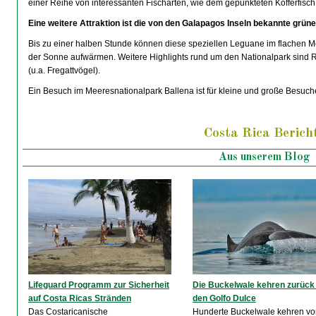
einer Reihe von interessanten Fischarten, wie dem gepunkteten Kofferfisch 
Eine weitere Attraktion ist die von den Galapagos Inseln bekannte grü
Bis zu einer halben Stunde können diese speziellen Leguane im flachen 
der Sonne aufwärmen. Weitere Highlights rund um den Nationalpark sind
(u.a. Fregattvögel).
Ein Besuch im Meeresnationalpark Ballena ist für kleine und große Besuche
Costa Rica Berich
Aus unserem Blog
Lifeguard Programm zur Sicherheit
Die Buckelwale kehren zurück 
auf Costa Ricas Stränden
den Golfo Dulce
Das Costaricanische
Hunderte Buckelwale kehren von