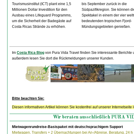
Tourismusinstitut (ICT) plant eine 1,5
bis September zurück in die
Millionen Dollar Investition für den
Südpazifikregion. Sie können d
Ausbau eines Lifeguard Programms,
Spektakel in einem der vier welt
um die Sicherheit der Badegäste auf
bedeutenden tropischen Fjord-
Costa Ricas Strände zu erhöhen.
Mündungsgebieten genießen.
Im
Costa Rica Blog
von Pura Vida Travel finden Sie interessante Berichte
außerdem lesen Sie dort die Rückmeldungen unserer Kunden.
Bitte beachten Sie:
Diesen informativen Artikel können Sie kostenfrei auf unserer Internetseite 
Wir beraten ausschließlich PURA V
Mietwagenrundreise-Basispaket mit deutschsprachigem Support
Mietwagen, Transfers + 2 Übernachtungen bei An-/Abreise, Beratung, 24 h