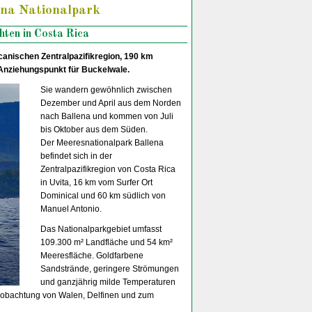
na Nationalpark
hten in Costa Rica
anischen Zentralpazifikregion, 190 km
n Anziehungspunkt für Buckelwale.
Sie wandern gewöhnlich zwischen
Dezember und April aus dem Norden
nach Ballena und kommen von Juli
bis Oktober aus dem Süden.
Der Meeresnationalpark Ballena
befindet sich in der
Zentralpazifikregion von Costa Rica
in Uvita, 16 km vom Surfer Ort
Dominical und 60 km südlich von
Manuel Antonio.
Das Nationalparkgebiet umfasst
109.300 m² Landfläche und 54 km²
Meeresfläche. Goldfarbene
Sandstrände, geringere Strömungen
und ganzjährig milde Temperaturen
eobachtung von Walen, Delfinen und zum