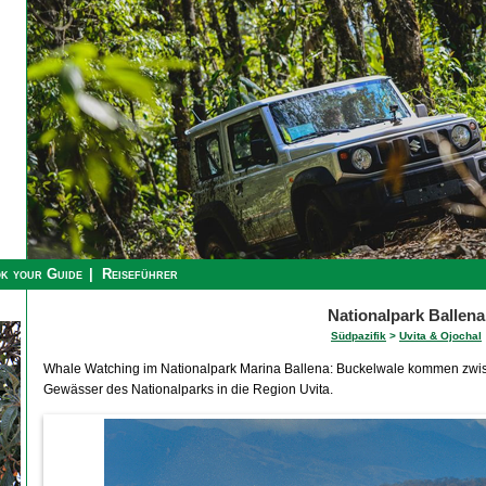
k your Guide
Reiseführer
Nationalpark Ballena
Südpazifik
>
Uvita & Ojochal
Whale Watching im Nationalpark Marina Ballena: Buckelwale kommen zwi
Gewässer des Nationalparks in die Region Uvita.