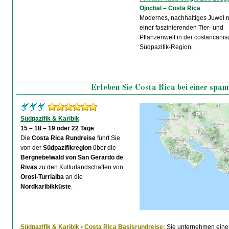
Ojochal – Costa Rica
Modernes, nachhaltiges Juwel m
einer faszinierenden Tier- und
Pflanzenwelt in der costaricani
Südpazifik-Region.
Erleben Sie Costa Rica bei einer span
Südpazifik & Karibik
15 – 18 – 19 oder 22 Tage
Die
Costa Rica Rundreise
führt Sie
von der
Südpazifikregion
über die
Bergnebelwald von San Gerardo de
Rivas
zu den Kulturlandschaften von
Orosi-Turrialba
an die
Nordkaribikküste
.
Südpazifik & Karibik • Costa Rica Basisrundreise:
Sie unternehmen eine 