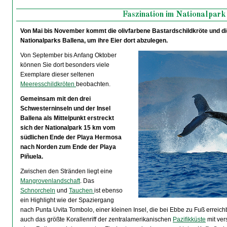
Faszination im Nationalpark
Von Mai bis November kommt die olivfarbene Bastardschildkröte und die
Nationalparks Ballena, um ihre Eier dort abzulegen.
Von September bis Anfang Oktober
können Sie dort besonders viele
Exemplare dieser seltenen
Meeresschildkröten
beobachten.
Gemeinsam mit den drei
Schwesterninseln und der Insel
Ballena als Mittelpunkt erstreckt
sich der Nationalpark 15 km vom
südlichen Ende der Playa Hermosa
nach Norden zum Ende der Playa
Piñuela.
Zwischen den Stränden liegt eine
Mangrovenlandschaft
. Das
Schnorcheln
und
Tauchen
ist ebenso
ein Highlight wie der Spaziergang
nach Punta Uvita Tombolo, einer kleinen Insel, die bei Ebbe zu Fuß erreichb
auch das größte Korallenriff der zentralamerikanischen
Pazifikküste
mit ve