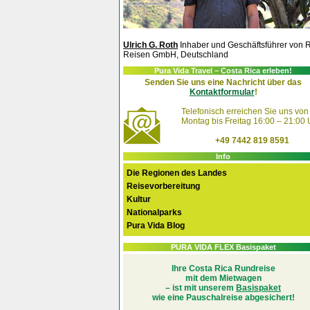
Ulrich G. Roth
Inhaber und Geschäftsführer von 
Reisen GmbH, Deutschland
Pura Vida Travel – Costa Rica erleben!
Senden Sie uns eine Nachricht über das
Kontaktformular
!
Telefonisch erreichen Sie uns von
Montag bis Freitag 16:00 – 21:00 
+49 7442 819 8591
Info
Die Regionen des Landes
Reisevorbereitung
Kultur
Nationalparks
Pura Vida Blog
PURA VIDA FLEX Basispaket
Ihre Costa Rica Rundreise
mit dem Mietwagen
– ist mit unserem
Basispaket
wie eine Pauschalreise abgesichert!