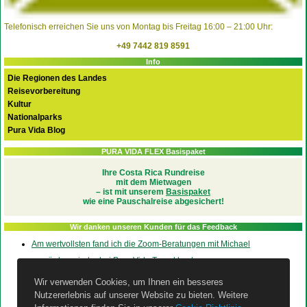
Telefonisch erreichen Sie uns von Montag bis Freitag 16:00 – 21:00 Uhr:
+49 7442 819 8591
Info
Die Regionen des Landes
Reisevorbereitung
Kultur
Nationalparks
Pura Vida Blog
PURA VIDA FLEX Basispaket
Ihre Costa Rica Rundreise
mit dem Mietwagen
– ist mit unserem
Basispaket
wie eine Pauschalreise abgesichert!
Wir danken unseren Kunden für das Feedback
Am wertvollsten fand ich die Zoom-Beratungen mit Michael
… würden wieder bei Pura Vida Travel buchen
wir sind total begeistert von Costa Rica zurückgekommen
Wir verwenden Cookies, um Ihnen ein besseres
Dankeschön
Nutzererlebnis auf unserer Website zu bieten. Weitere