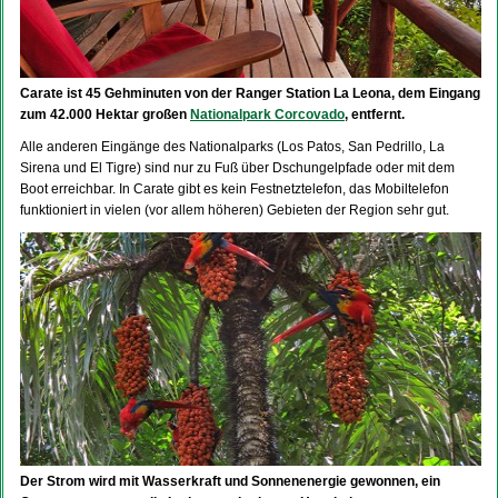
Carate ist 45 Gehminuten von der Ranger Station La Leona, dem Eingang
zum 42.000 Hektar großen
Nationalpark Corcovado
, entfernt.
Alle anderen Eingänge des Nationalparks (Los Patos, San Pedrillo, La
Sirena und El Tigre) sind nur zu Fuß über Dschungelpfade oder mit dem
Boot erreichbar. In Carate gibt es kein Festnetztelefon, das Mobiltelefon
funktioniert in vielen (vor allem höheren) Gebieten der Region sehr gut.
Der Strom wird mit Wasserkraft und Sonnenenergie gewonnen, ein