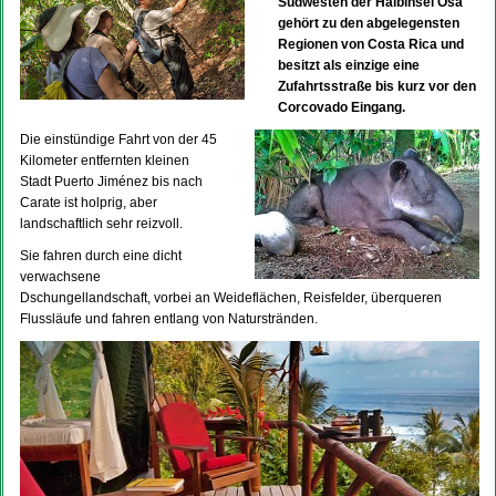
Südwesten der Halbinsel Osa
gehört zu den abgelegensten
Regionen von Costa Rica und
besitzt als einzige eine
Zufahrtsstraße bis kurz vor den
Corcovado Eingang.
Die einstündige Fahrt von der 45
Kilometer entfernten kleinen
Stadt Puerto Jiménez bis nach
Carate ist holprig, aber
landschaftlich sehr reizvoll.
Sie fahren durch eine dicht
verwachsene
Dschungellandschaft, vorbei an Weideflächen, Reisfelder, überqueren
Flussläufe und fahren entlang von Naturstränden.