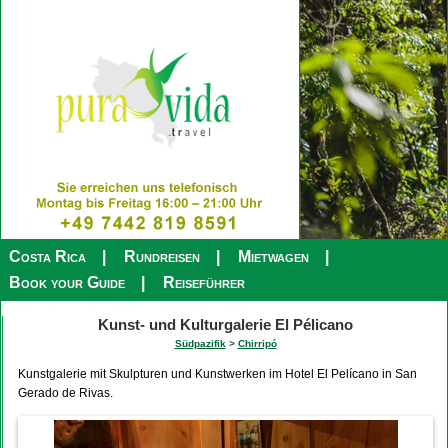
Costa Rica
Rundreisen
Mietwagen
Book your Guide
Reiseführer
Kunst- und Kulturgalerie El Pélicano
Südpazifik
>
Chirripó
Kunstgalerie mit Skulpturen und Kunstwerken im Hotel El Pelícano in San
Gerado de Rivas.