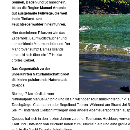
Sonnen, Baden und Schnorcheln,
bietet die Region Manuel Antonio
gut ausgebaute Fußwege, die weit
in die Tiefland- und
Feuchtregenwälder hineinführen.
Hier dominieren Pflanzen wie das
Zederholz, Baumwollsträucher und
der berühmte Meermandelbaum. Der
Mangrovensumpf Damas Islands
erstreckt sich über ein 17 Hektar
großes Gebiet.
Das Gegenstück zu der
unberührten Naturlandschaft bildet
die kleine pulsierende Hafenstadt
Quepos.
Sie liegt 7 km nördlich vom
Nationalpark Manuel Antonio und ist ein wichtiger Tourismusknotenpunkt. D
Tauchgänge, Catamaran oder Segelboot Touren. Während am Strand Jet S
Sie im Hinterland Gleitschirmfliegen oder andere Abenteuersportarten ausp
Quepos hat sich in den letzten Jahren zu einer Tourismus Hochburg verwa
Kauf und Eintausch von Büchern laden zum Bummeln ein und eine große A
spät in die Nacht für gute Unterhaltung.