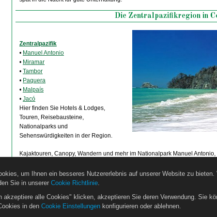
Die Zentralpazifikregion in C
Zentralpazifik
•
Manuel Antonio
•
Miramar
•
Tambor
•
Paquera
•
Malpaís
•
Jacó
Hier finden Sie Hotels & Lodges,
Touren, Reisebausteine,
Nationalparks und
Sehenswürdigkeiten in der Region.
Kajaktouren, Canopy, Wandern und mehr im Nationalpark Manuel Antonio, 
Naturreservat Karen Mogensen, Cabo Blanco Naturreservat oder zum Bijagu
Strände Playa Mantas Playa Jacó, Playa Esterillos, Playa Hermosa, Playa
okies, um Ihnen ein besseres Nutzererlebnis auf unserer Website zu bieten.
Tárcoles-Krokodil-Brücke.
den Sie in unserer
Cookie Richtlinie
.
Mehr dazu...
h akzeptiere alle Cookies" klicken, akzeptieren Sie deren Verwendung. Sie kö
Cookies in den
Cookie Einstellungen
konfigurieren oder ablehnen.