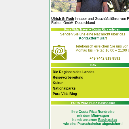
Ulrich G. Roth
Inhaber und Geschäftsführer von 
Reisen GmbH, Deutschland
Pura Vida Travel – Costa Rica erleben!
Senden Sie uns eine Nachricht über das
Kontaktformular
!
Telefonisch erreichen Sie uns von
Montag bis Freitag 16:00 – 21:00 
+49 7442 819 8591
Info
Die Regionen des Landes
Reisevorbereitung
Kultur
Nationalparks
Pura Vida Blog
PURA VIDA FLEX Basispaket
Ihre Costa Rica Rundreise
mit dem Mietwagen
– ist mit unserem
Basispaket
wie eine Pauschalreise abgesichert!