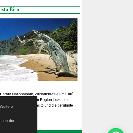
osta Rica
Carara Nationalpark, Wildartenrefugium Curú,
al Wasserfall. In dieser Region locken die
 Blanca und Playa Limoncito und die berühmte
 Weitere
nnen die