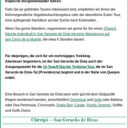
tropische Bergnebelwälder führen.
Falls Sie an geführten Touren interessiert sind, empfehlen wir Ihnen die
frühmorgendliche Vogelbeobachtungstour oder die abendliche Eulen Tour,
eine aufregende Nachttour auf der Suche nach Eulenarten.
Wenn Sie gerne Wandern, organisieren wir gerne für Sie einen
3Tage/2
Nächte Aufenthalt in San Gerardo de Dota mit einer Wanderung auf
den Cerro de la Muerte
, die etwa 6 Stunden dauert.
Für diejenigen, die sich für ein mehrtägiges Trekking-
Abenteuer begeistern, ist der San Gerardo de Dota auch der
Ausgangspunkt für die
10-Tage/9 Nächte Trekking-Tour
, die im San
Gerardo de Dota-Tal (Providencia) beginnt und in der Nähe von Quepos
endet.
Eine Besuch in San Gerardo de Dota kann sehr gut mit dem Südpazifik
Region kombiniert werden, einschließlich
Dominical
und
Uvita
oder Ballena
oder Osa Peninsula, Corcovado,
Drake Bay,
Carate
,
Puerto Jimenez
, Golfito
und Golfo Dulce.
Chirripó – San Gerardo de Rivas