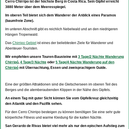
Cerro Chirripo ist der höchste Berg in Costa Rica. Sein Gipfel erreicht
3880 Meter über dem Meeresspiegel.
Im oberen Teil bietet sich dem Wanderer der Anblick eines Paramos
(baumfreie Zone).
Im unteren Abschnitt gibt es reichlich Nebelwald und an den niedrigeren
Hängen Tropenwald.
Das
Chirripo Gebiet
ist eines der beliebtesten Ziele für Wanderer und
Abenteuer-Touristen.
Wir empfehlen unsere Touren-Bausteine mit
3 Tage/2 Nächte Wanderung
Chirripó
,
4 Tage/3 Nächte
oder
5 Tage/4 Nächte Wanderung auf den
Chirripó
mit Übernachtung, Essen und zweisprachigem Guide.
Eine der größten Attraktionen sind die Gletscherseen im oberen Teil des
Berges und die atemberaubenden Klippen in der Nähe des Gipfels.
An einem Tag mit guter Sicht können Sie vom Gipfelkreuz gleichzeitig
den Atlantik und den Pazifik sehen.
Für den Cerro Chirripo besteigen zu können benötigen Sie eine sehr gute
körperliche Fitness und warme Kleidung für die kalten Nächte.
San Gerardo de Rivas bietet viel mehr als nur den epischen Aufstieg zum