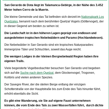
San Gerardo de Dota liegt im Talamanca-Gebirge, in der Nähe des 3.452
Meter hohen Cerro de la Muerte.
Die kleine Gemeinde und das Tal befinden sich derzeit im
Nationalpark Los
Quetzales
, benannt nach dem berühmten Quetzal Vogels (Göttervogel), der
in dieser Gegend am besten zu sehen ist.
Die Landschaft ist in den höheren Lagen geprägt von endlosen und
ausgedehnten tropischen Nebelwäldern und Paramo (Hochlandwiesen).
Die Nebelwälder in San Gerardo sind ein tropisches Naturparadies:
Immergrüne Täler und Schluchten, soweit das Auge reicht.
Die wenigen Lodges in der kleinen Bergnebelwald Region haben ihre
eigenen Trails.
Viele begeisterte Vogelbeobachter besuchen San Gerardo und begeben
sich auf die
Suche nach dem Quetzal
, dem Glockenvogel, Trogonen,
Kolibris und vielen anderen Spezies.
Der Savegre River, der die steilen Berge entlang der einzigen
Schotterstraße von der Hauptstraße bis zum Ende des Tals hinunter führt,
erhöht ebenfalls die Sicht.
Es gibt eine Wanderung, sie Sie auf eigene Faust unternehmen
können, die vom Ende des Tals zu zwei Wasserfällen führt, durch dichte