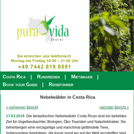
Costa Rica
Rundreisen
Mietwagen
Book your Guide
Reiseführer
Nebelwälder in Costa Rica
« vorheriger Bericht
nächster Bericht »
17.03.2019
Die fantastischen Nebelwälder Costa Ricas sind ein beliebtes
Ziel für Vogelbeobachter, Biologen, Öko-Touristen und Naturliebhaber. Sie
beherbergen eine einzigartige und manchmal gefährdete Tiere,
insbesondere Amphibien, die kaum sonst wo auf der Welt anzutreffen sind.