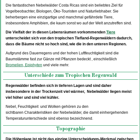
Die fantastischen Nebelwälder Costa Ricas sind ein beliebtes Ziel für
Vogelbeobachter, Biologen, Öko-Touristen und Naturliebhaber. Sie
beherbergen eine einzigartige und manchmal gefährdete Tiere,
insbesondere Amphibien, die kaum sonst wo auf der Welt anzutreffen sind.
Die Vielfalt der in diesen Lebensräumen vorkommenden
Tiere
unterscheidet sich von den tropischen Tiefland-Regenwäldern dadurch,
dass die Bäume nicht so hoch sind, wie die in den unteren Regionen.
Aufgrund des Dauerregens und der hohen Luftfeuchtigkeit sind die
Baumstämme fast zur Gänze mit Pflanzen bedeckt , einschließlich
Bromelien, Epiphyten
und viele mehr.
Unterschiede zum Tropischen Regenwald
Regenwälder befinden sich in tieferen Lagen und sind daher
insbesondere in der Trockenzeit viel wärmer,
Nebelwälder liegen meist
viel höher und sind viel kühler.
Nebel, Feuchtigkeit und Wolken gehören zu den
sichtbaren Charakteristiken der Nebelwälder, die damit einhergehenden
Temperaturunterschiede sind ebenso bezeichnend.
Topographie
Die Höhenlage ist nicht das einzige Unterscheidungs-Merkmal zwischen