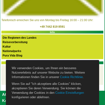
Telefonisch erreichen Sie uns von Montag bis Freitag 16:00 – 21:00 Uhr:
+49 7442 819 8591
Info
Die Regionen des Landes
Reisevorbereitung
Kultur
Nationalparks
Pura Vida Blog
PURA VIDA FLEX Basispaket
Wir verwenden Cookies, um Ihnen ein besseres
Ihre Costa Rica Rundreise
Nutzererlebnis auf unserer Website zu bieten. Weitere
mit dem Mietwagen
– ist mit unserem
Basispaket
Informationen finden Sie in unserer
Cookie Richtlinie
.
wie eine Pauschalreise abgesichert!
Wenn Sie auf "Ich akzeptiere alle Cookies" klicken,
akzeptieren Sie deren Verwendung. Sie können die
Verwendung der Cookies in den
Cookie Einstellungen
AGB
Impressum
Datenschutzerklärung
konfigurieren oder ablehnen.
Kontakt
Über uns
Cookie Einstellungen