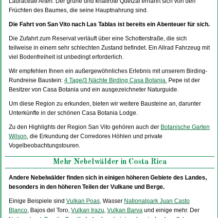
Lauraceae Arten. Der grüne und knallrote Quetzal ernährt sich von den
Früchten des Baumes, die seine Hauptnahrung sind.
Die Fahrt von San Vito nach Las Tablas ist bereits ein Abenteuer für sich.
Die Zufahrt zum Reservat verläuft über eine Schotterstraße, die sich
teilweise in einem sehr schlechten Zustand befindet. Ein Allrad Fahrzeug mit
viel Bodenfreiheit ist unbedingt erforderlich.
Wir empfehlen Ihnen ein außergewöhnliches Erlebnis mit unserem Birding-
Rundreise Baustein:
4 Tage/3 Nächte Birding Casa Botania.
Pepe ist der
Besitzer von Casa Botania und ein ausgezeichneter Naturguide.
Um diese Region zu erkunden, bieten wir weitere Bausteine an, darunter
Unterkünfte in der schönen Casa Botania Lodge.
Zu den Highlights der Region San Vito gehören auch der
Botanische Garten
Wilson
, die Erkundung der Corredores Höhlen und private
Vogelbeobachtungstouren.
Mehr Nebelwälder in Costa Rica
Andere Nebelwälder finden sich in einigen höheren Gebiete des Landes,
besonders in den höheren Teilen der Vulkane und Berge.
Einige Beispiele sind
Vulkan Poas,
Wasser
Nationalpark Juan Casto
Blanco
, Bajos del Toro,
Vulkan Irazu
,
Vulkan Barva
und einige mehr. Der