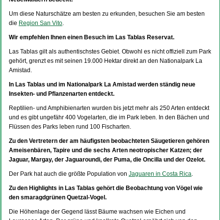
Um diese Naturschätze am besten zu erkunden, besuchen Sie am besten
die
Region San Vito
.
Wir empfehlen Ihnen einen Besuch im Las Tablas Reservat.
Las Tablas gilt als authentischstes Gebiet. Obwohl es nicht offiziell zum Park
gehört, grenzt es mit seinen 19.000 Hektar direkt an den Nationalpark La
Amistad.
In Las Tablas und im Nationalpark La Amistad werden ständig neue
Insekten- und Pflanzenarten entdeckt.
Reptilien- und Amphibienarten wurden bis jetzt mehr als 250 Arten entdeckt
und es gibt ungefähr 400 Vogelarten, die im Park leben. In den Bächen und
Flüssen des Parks leben rund 100 Fischarten.
Zu den Vertretern der am häufigsten beobachteten Säugetieren gehören
Ameisenbären, Tapire und die sechs Arten neotropischer Katzen; der
Jaguar, Margay, der Jaguaroundi, der Puma, die Oncilla und der Ozelot.
Der Park hat auch die größte Population von
Jaguaren in Costa Rica
.
Zu den Highlights in Las Tablas gehört die Beobachtung von Vögel wie
den smaragdgrünen Quetzal-Vogel.
Die Höhenlage der Gegend lässt Bäume wachsen wie Eichen und