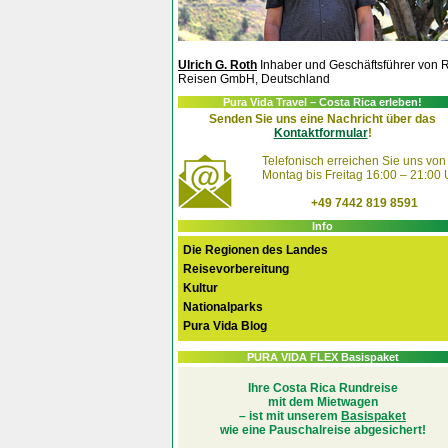
Ulrich G. Roth
Inhaber und Geschäftsführer von 
Reisen GmbH, Deutschland
Pura Vida Travel – Costa Rica erleben!
Senden Sie uns eine Nachricht über das
Kontaktformular
!
Telefonisch erreichen Sie uns von
Montag bis Freitag 16:00 – 21:00 
+49 7442 819 8591
Info
Die Regionen des Landes
Reisevorbereitung
Kultur
Nationalparks
Pura Vida Blog
PURA VIDA FLEX Basispaket
Ihre Costa Rica Rundreise
mit dem Mietwagen
– ist mit unserem
Basispaket
wie eine Pauschalreise abgesichert!