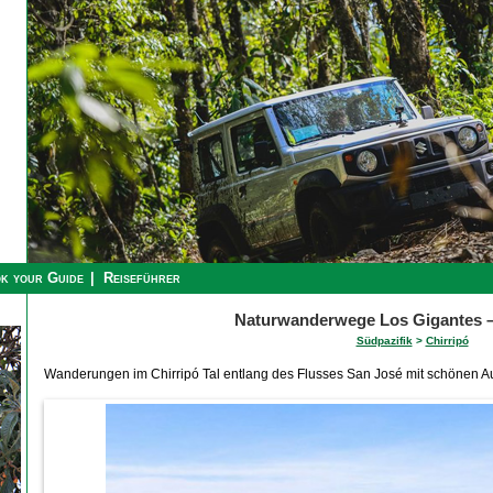
k your Guide
Reiseführer
Naturwanderwege Los Gigantes – 
Südpazifik
>
Chirripó
Wanderungen im Chirripó Tal entlang des Flusses San José mit schönen A