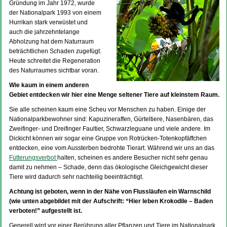
Gründung im Jahr 1972, wurde
der Nationalpark 1993 von einem
Hurrikan stark verwüstet und
auch die jahrzehntelange
Abholzung hat dem Naturraum
beträchtlichen Schaden zugefügt.
Heute schreitet die Regeneration
des Naturraumes sichtbar voran.
Wie kaum in einem anderen
Gebiet entdecken wir hier eine Menge seltener Tiere auf kleinstem Raum.
Sie alle scheinen kaum eine Scheu vor Menschen zu haben. Einige der
Nationalparkbewohner sind: Kapuzineraffen, Gürteltiere, Nasenbären, das
Zweifinger- und Dreifinger Faultier, Schwarzleguane und viele andere. Im
Dickicht können wir sogar eine Gruppe von Rotrücken-Totenkopfäffchen
entdecken, eine vom Aussterben bedrohte Tierart. Während wir uns an das
Fütterungsverbot
halten, scheinen es andere Besucher nicht sehr genau
damit zu nehmen – Schade, denn das ökologische Gleichgewicht dieser
Tiere wird dadurch sehr nachteilig beeinträchtigt.
Achtung ist geboten, wenn in der Nähe von Flussläufen ein Warnschild
(wie unten abgebildet mit der Aufschrift: “Hier leben Krokodile – Baden
verboten!” aufgestellt ist.
Generell wird vor einer Berührung aller Pflanzen und Tiere im Nationalpark