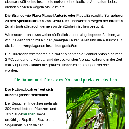
ebenso zwölf kleine Inseln, die meisten ohne jegliche Vegetation, jedoch
dienen sie vielen Vögeln als Brutplatz.
Die Strände wie Playa Manuel Antonio oder Playa Espandilla Sur gehören
zu den Spektakulärsten von Costa Rica und werden, wegen der direkten
Zufahrtsstraße, auch gerne von den Einheimischen besucht.
Wir marschieren etwas weiter südöstlich zu den abgelegenen Buchten, wo
wir uns den Strand mit einigen, wenigen Leuten teilen und die Aussicht auf
die keinen, vorgelagerten Inselchen genießen.
Die Durchschnittstemperatur in Nationalparkgebiet Manuel Antonio beträgt
27ºC, Januar und Februar sind die trockensten Monate während in der Zeit
von August bis Oktober die größten Niederschlagsmengen verzeichnet
werden.
Die Fauna und Flora des Nationalparks entdecken
Der Nationalpark erfreut sich
äußerst großer Beliebtheit.
Der Besucher findet hier mehr als
300 verschiedene Pflanzen- und
109 Säuge
tierarten
sowie
unzählige Reptilien, Fische und
Vogelarten. Nach seiner